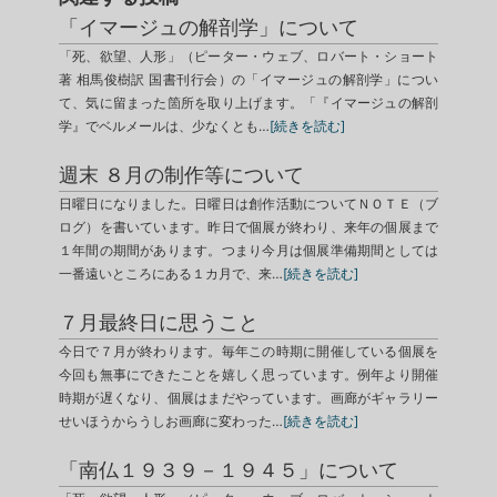
「イマージュの解剖学」について
「死、欲望、人形」（ピーター・ウェブ、ロバート・ショート
著 相馬俊樹訳 国書刊行会）の「イマージュの解剖学」につい
て、気に留まった箇所を取り上げます。「『イマージュの解剖
学』でベルメールは、少なくとも…
[続きを読む]
週末 ８月の制作等について
日曜日になりました。日曜日は創作活動についてＮＯＴＥ（ブ
ログ）を書いています。昨日で個展が終わり、来年の個展まで
１年間の期間があります。つまり今月は個展準備期間としては
一番遠いところにある１カ月で、来…
[続きを読む]
７月最終日に思うこと
今日で７月が終わります。毎年この時期に開催している個展を
今回も無事にできたことを嬉しく思っています。例年より開催
時期が遅くなり、個展はまだやっています。画廊がギャラリー
せいほうからうしお画廊に変わった…
[続きを読む]
「南仏１９３９－１９４５」について