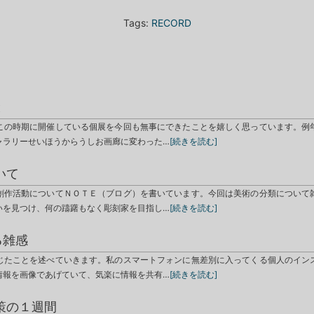
Tags:
RECORD
と
この時期に開催している個展を今回も無事にできたことを嬉しく思っています。例
ャラリーせいほうからうしお画廊に変わった…
[続きを読む]
いて
創作活動についてＮＯＴＥ（ブログ）を書いています。今回は美術の分類について
いを見つけ、何の躊躇もなく彫刻家を目指し…
[続きを読む]
る雑感
じたことを述べていきます。私のスマートフォンに無差別に入ってくる個人のイン
情報を画像であげていて、気楽に情報を共有…
[続きを読む]
策の１週間