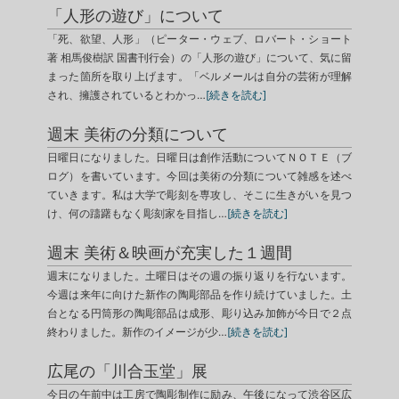
「人形の遊び」について
「死、欲望、人形」（ピーター・ウェブ、ロバート・ショート
著 相馬俊樹訳 国書刊行会）の「人形の遊び」について、気に留
まった箇所を取り上げます。「ベルメールは自分の芸術が理解
され、擁護されているとわかっ…
[続きを読む]
週末 美術の分類について
日曜日になりました。日曜日は創作活動についてＮＯＴＥ（ブ
ログ）を書いています。今回は美術の分類について雑感を述べ
ていきます。私は大学で彫刻を専攻し、そこに生きがいを見つ
け、何の躊躇もなく彫刻家を目指し…
[続きを読む]
週末 美術＆映画が充実した１週間
週末になりました。土曜日はその週の振り返りを行ないます。
今週は来年に向けた新作の陶彫部品を作り続けていました。土
台となる円筒形の陶彫部品は成形、彫り込み加飾が今日で２点
終わりました。新作のイメージが少…
[続きを読む]
広尾の「川合玉堂」展
今日の午前中は工房で陶彫制作に励み、午後になって渋谷区広