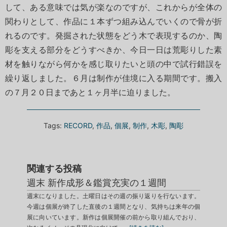
して、ある意味では気が楽なのですが、これからが全体の
関わりとして、作品に１本ずつ組み込んでいくので骨が折
れるのです。発掘された状態をどう木で表現するのか、陶
彫を支える部分をどうすべきか、今日一日は荒彫りした素
材を触りながら何かを感じ取りたいと頭の中で試行錯誤を
繰り返しました。６月は制作が佳境に入る期間です。搬入
の７月２０日まであと１ヶ月半に迫りました。
Tags:
RECORD
,
作品
,
個展
,
制作
,
木彫
,
陶彫
関連する投稿
週末 新作成形＆鑑賞充実の１週間
週末になりました。土曜日はその週の振り返りを行ないます。
今週は個展が終了した直後の１週間となり、気持ちは来年の個
展に向いています。新作は個展開催の前から取り組んでおり、