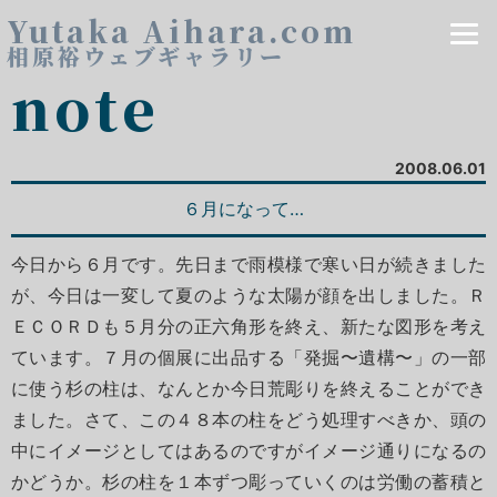
Yutaka Aihara.com
相原裕ウェブギャラリー
note
2008.06.01
６月になって…
今日から６月です。先日まで雨模様で寒い日が続きました
が、今日は一変して夏のような太陽が顔を出しました。Ｒ
ＥＣＯＲＤも５月分の正六角形を終え、新たな図形を考え
ています。７月の個展に出品する「発掘〜遺構〜」の一部
に使う杉の柱は、なんとか今日荒彫りを終えることができ
ました。さて、この４８本の柱をどう処理すべきか、頭の
中にイメージとしてはあるのですがイメージ通りになるの
かどうか。杉の柱を１本ずつ彫っていくのは労働の蓄積と