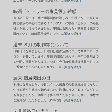
次なるイメージの具現化に向けて、…
[続きを読む]
映画「ヒトラーの毒見役」雑感
今日の午前中は工房で陶彫制作に勤しみ、午後になってから家
内と横浜の中心街にあるミニシアターに映画「ヒトラーの毒見
役」を観に行ってきました。平日にも関わらず映画館は観客で
溢れていて、ほぼ満席状態でした。…
[続きを読む]
週末 ８月の制作等について
日曜日になりました。日曜日は創作活動についてＮＯＴＥ（ブ
ログ）を書いています。昨日で個展が終わり、来年の個展まで
１年間の期間があります。つまり今月は個展準備期間としては
一番遠いところにある１カ月で、来…
[続きを読む]
週末 個展搬出の日
８月になりました。今日はうしお画廊での個展最終日になり、
午後５時から搬出を始めました。昨日のＮＯＴＥ（ブログ）に
も書きましたが、個展には多くの人たちが来てくれて、感想や
ご意見をいただきました。来年に向…
[続きを読む]
７月最終日に思うこと