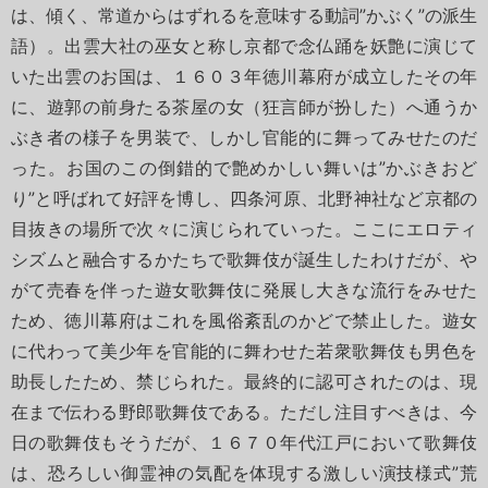
は、傾く、常道からはずれるを意味する動詞”かぶく”の派生
語）。出雲大社の巫女と称し京都で念仏踊を妖艶に演じて
いた出雲のお国は、１６０３年徳川幕府が成立したその年
に、遊郭の前身たる茶屋の女（狂言師が扮した）へ通うか
ぶき者の様子を男装で、しかし官能的に舞ってみせたのだ
った。お国のこの倒錯的で艶めかしい舞いは”かぶきおど
り”と呼ばれて好評を博し、四条河原、北野神社など京都の
目抜きの場所で次々に演じられていった。ここにエロティ
シズムと融合するかたちで歌舞伎が誕生したわけだが、や
がて売春を伴った遊女歌舞伎に発展し大きな流行をみせた
ため、徳川幕府はこれを風俗紊乱のかどで禁止した。遊女
に代わって美少年を官能的に舞わせた若衆歌舞伎も男色を
助長したため、禁じられた。最終的に認可されたのは、現
在まで伝わる野郎歌舞伎である。ただし注目すべきは、今
日の歌舞伎もそうだが、１６７０年代江戸において歌舞伎
は、恐ろしい御霊神の気配を体現する激しい演技様式”荒