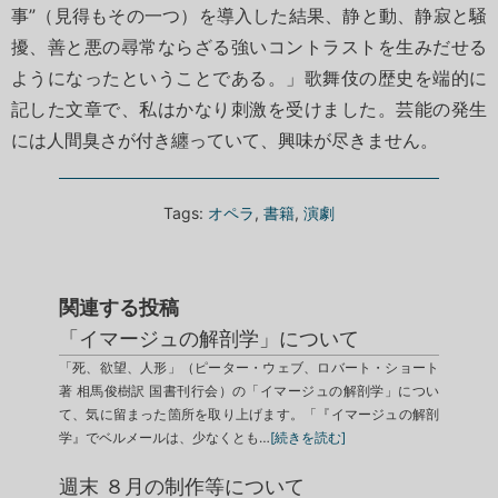
事”（見得もその一つ）を導入した結果、静と動、静寂と騒
擾、善と悪の尋常ならざる強いコントラストを生みだせる
ようになったということである。」歌舞伎の歴史を端的に
記した文章で、私はかなり刺激を受けました。芸能の発生
には人間臭さが付き纏っていて、興味が尽きません。
Tags:
オペラ
,
書籍
,
演劇
関連する投稿
「イマージュの解剖学」について
「死、欲望、人形」（ピーター・ウェブ、ロバート・ショート
著 相馬俊樹訳 国書刊行会）の「イマージュの解剖学」につい
て、気に留まった箇所を取り上げます。「『イマージュの解剖
学』でベルメールは、少なくとも…
[続きを読む]
週末 ８月の制作等について