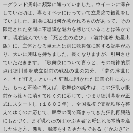
ーグランド演劇に頻繁に通っていました。ウイーンに滞在
していた頃は、専らオペラに行っていて立見席で観覧をし
ていました。劇場に私は何か惹かれるものがあって、その
限定された空間に不思議な魅力を感じていることは確かで
す。現在読んでいる「死と生の遊び」（酒井健著 魁星出
版）に、主体となる単元とは別に歌舞伎に関する記事があ
り、大いに興味を持ちました。長くなりますが、引用させ
ていただきます。「歌舞伎について言うと、その精神的原
点は徳川幕府成立以前の戦乱の世の気分、『夢の浮世じ
ゃ、ただ狂え』といった狂乱に開かれた民衆心理にあっ
た。もっと正確に言えば、歌舞伎の誕生は、この狂乱が眼
前から徐々に消えてゆくのに応じて、つまり徳川幕府が正
式にスタートし（１６０３年）、全国規模で支配秩序を整
えてゆくのに応じて、民衆の間で高まってきた狂乱再興熱
にもとづく。まず現れたのは”かぶき者”と呼ばれる常軌を逸
した生き方、態度、服装をする男たちである（”かぶき”と