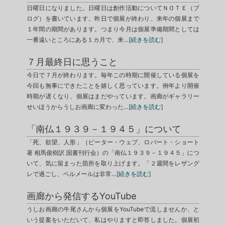
日曜日になりました。日曜日は創作活動についてＮＯＴＥ（ブ
ログ）を書いています。昨日で個展が終わり、来年の個展まで
１年間の期間があります。つまり今月は個展準備期間としては
一番遠いところにある１カ月で、来…
[続きを読む]
７月最終日に思うこと
今日で７月が終わります。毎年この時期に開催している個展を
今回も無事にできたことを嬉しく思っています。例年より開催
時期が遅くなり、個展はまだやっています。画廊がギャラリー
せいほうからうしお画廊に変わった…
[続きを読む]
「南仏１９３９－１９４５」について
「死、欲望、人形」（ピーター・ウェブ、ロバート・ショート
著 相馬俊樹訳 国書刊行会）の「南仏１９３９－１９４５」につ
いて、気に留まった箇所を取り上げます。「２週間をレザング
レで過ごし、ベルメールは非常…
[続きを読む]
画廊から発信するYouTube
うしお画廊の牛尾さんから個展をYouTubeで流しませんか、と
いう提案をいただいて、私はやりますと即答しました。個展初