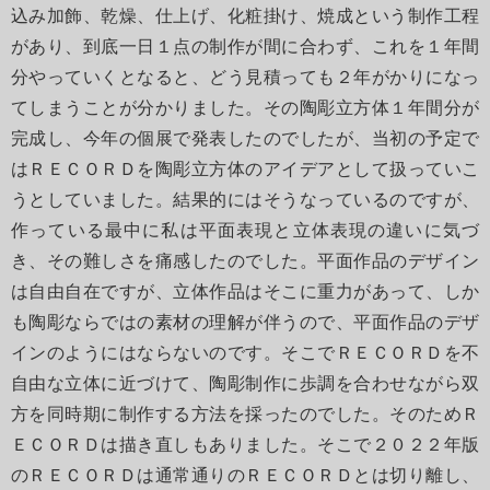
込み加飾、乾燥、仕上げ、化粧掛け、焼成という制作工程
があり、到底一日１点の制作が間に合わず、これを１年間
分やっていくとなると、どう見積っても２年がかりになっ
てしまうことが分かりました。その陶彫立方体１年間分が
完成し、今年の個展で発表したのでしたが、当初の予定で
はＲＥＣＯＲＤを陶彫立方体のアイデアとして扱っていこ
うとしていました。結果的にはそうなっているのですが、
作っている最中に私は平面表現と立体表現の違いに気づ
き、その難しさを痛感したのでした。平面作品のデザイン
は自由自在ですが、立体作品はそこに重力があって、しか
も陶彫ならではの素材の理解が伴うので、平面作品のデザ
インのようにはならないのです。そこでＲＥＣＯＲＤを不
自由な立体に近づけて、陶彫制作に歩調を合わせながら双
方を同時期に制作する方法を採ったのでした。そのためＲ
ＥＣＯＲＤは描き直しもありました。そこで２０２２年版
のＲＥＣＯＲＤは通常通りのＲＥＣＯＲＤとは切り離し、