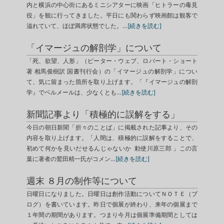
内と横浜の中心街にあるミニシアターに映画「ヒトラーの毒見
役」を観に行ってきました。平日にも関わらず映画館は観客で
溢れていて、ほぼ満席状態でした。…
[続きを読む]
「イマージュの解剖学」について
「死、欲望、人形」（ピーター・ウェブ、ロバート・ショート
著 相馬俊樹訳 国書刊行会）の「イマージュの解剖学」につい
て、気に留まった箇所を取り上げます。「『イマージュの解剖
学』でベルメールは、少なくとも…
[続きを読む]
新聞記事より「積極的に誤解をする」
今日の朝日新聞「折々のことば」に掲載された記事より、その
内容を取り上げます。「人間は、積極的に誤解をすることで、
初めて何かを見いだせるんじゃないか 勅使川原三郎 」この言
葉に著者の鷲田精一氏がコメン…
[続きを読む]
週末 ８月の制作等について
日曜日になりました。日曜日は創作活動についてＮＯＴＥ（ブ
ログ）を書いています。昨日で個展が終わり、来年の個展まで
１年間の期間があります。つまり今月は個展準備期間としては