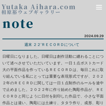
Yutaka Aihara.com
相原裕ウェブギャラリー
note
2024.09.29
週末 ２２’ＲＥＣＯＲＤについて
日曜日になりました。日曜日は創作活動に纏わることにつ
いて述べさせていただいています。一日１点ポストカード
大の平面作品を作っているＲＥＣＯＲＤは、毎日これに取
り組んでいる私にとっては重要な表現形式ですが、２０２
２年のＲＥＣＲＤに関しては一日１点制作のルールを途中
で止めました。２０２２年に作り始めた陶彫作品が、ＲＥ
ＣＯＲＤと同じように日付を刻印した作品で、小さな平面
作品とは違い、陶彫には土練り、タタラ作り、成形、彫り