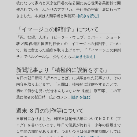
後になって家内と東京世田谷の砧公園にある世田谷美術館で開
催されている「ふたりのアフリカ、手仕事の宇宙」展に行って
きました。本展は人類学者と陶芸家…
[続きを読む]
「イマージュの解剖学」について
「死、欲望、人形」（ピーター・ウェブ、ロバート・ショート
著 相馬俊樹訳 国書刊行会）の「イマージュの解剖学」につい
て、気に留まった箇所を取り上げます。「『イマージュの解剖
学』でベルメールは、少なくとも…
[続きを読む]
新聞記事より「積極的に誤解をする」
今日の朝日新聞「折々のことば」に掲載された記事より、その
内容を取り上げます。「人間は、積極的に誤解をすることで、
初めて何かを見いだせるんじゃないか 勅使川原三郎 」この言
葉に著者の鷲田精一氏がコメン…
[続きを読む]
週末 ８月の制作等について
日曜日になりました。日曜日は創作活動についてＮＯＴＥ（ブ
ログ）を書いています。昨日で個展が終わり、来年の個展まで
１年間の期間があります。つまり今月は個展準備期間としては