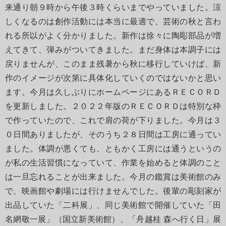
来通り朝９時から午後３時くらいまでやっていました。涼
しくなるのは創作活動には本当に最適で、芸術の秋と言わ
れる所以がよく分かりました。新作は徐々に陶彫部品が増
えてきて、弾みがついてきました。まだ身体は本調子には
戻りませんが、このまま残暑から秋に移行していけば、新
作のイメージが次第に具体化していくのではないかと思い
ます。今月は久しぶりにホームページにあるＲＥＣＯＲＤ
を更新しました。２０２２年版のＲＥＣＯＲＤは特別な枠
で作っていたので、これで肩の荷が下りました。今月は３
０日間ありましたが、そのうち２８日間は工房に通ってい
ました。体調が悪くても、ともかく工房には通うというの
が私の生活習慣になっていて、作業を始めると体調のこと
は一旦忘れることが出来ました。今月の鑑賞は美術館のみ
で、映画館や劇場には行けませんでした。後輩の彫刻家が
出品していた「二科展」、同じ美術館で開催していた「田
名網敬一展」（国立新美術館）、「舟越桂 森へ行く日」展