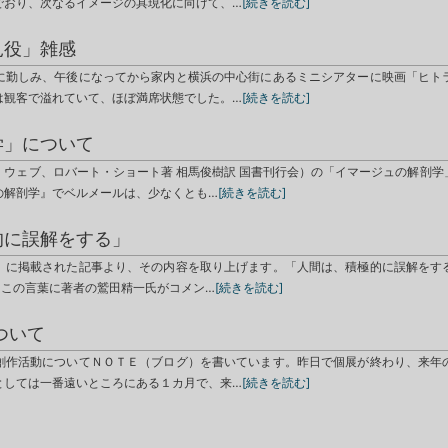
でおり、次なるイメージの具現化に向けて、…
[続きを読む]
見役」雑感
に勤しみ、午後になってから家内と横浜の中心街にあるミニシアターに映画「ヒト
は観客で溢れていて、ほぼ満席状態でした。…
[続きを読む]
学」について
・ウェブ、ロバート・ショート著 相馬俊樹訳 国書刊行会）の「イマージュの解剖学
の解剖学』でベルメールは、少なくとも…
[続きを読む]
的に誤解をする」
」に掲載された記事より、その内容を取り上げます。「人間は、積極的に誤解をす
」この言葉に著者の鷲田精一氏がコメン…
[続きを読む]
ついて
創作活動についてＮＯＴＥ（ブログ）を書いています。昨日で個展が終わり、来年
としては一番遠いところにある１カ月で、来…
[続きを読む]