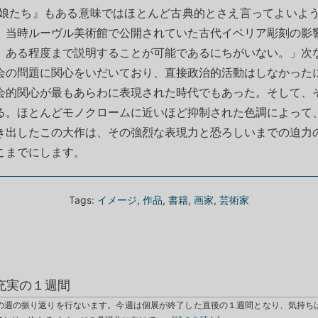
娘たち』もある意味ではほとんど古典的とさえ言ってよいよ
、当時ルーヴル美術館で公開されていた古代イベリア彫刻の影
、ある程度まで説明することが可能であるにちがいない。」次
会の問題に関心をいだいており、直接政治的活動はしなかった
会的関心が最もあらわに表現された時代でもあった。そして、
る。ほとんどモノクロームに近いほど抑制された色調によって
き出したこの大作は、その強烈な表現力と恐ろしいまでの迫力
こまでにします。
Tags:
イメージ
,
作品
,
書籍
,
画家
,
芸術家
充実の１週間
の週の振り返りを行ないます。今週は個展が終了した直後の１週間となり、気持ち