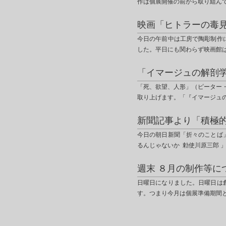
作は個展開催の前から取り組ん
映画「ヒトラーの毒
今日の午前中は工房で陶彫制作
した。平日にも関わらず映画館
「イマージュの解剖
「死、欲望、人形」（ピーター
取り上げます。「『イマージュ
新聞記事より「積極
今日の朝日新聞「折々のことば
るんじゃないか 勅使川原三郎 
週末 ８月の制作等に
日曜日になりました。日曜日は
す。つまり今月は個展準備期間