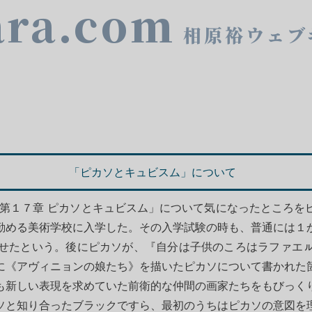
ara.com
相原裕ウェブ
「ピカソとキュビスム」について
「第１７章 ピカソとキュビスム」について気になったところを
勤める美術学校に入学した。その入学試験の時も、普通には１
せたという。後にピカソが、『自分は子供のころはラファエ
に《アヴィニョンの娘たち》を描いたピカソについて書かれた
も新しい表現を求めていた前衛的な仲間の画家たちをもびっく
ソと知り合ったブラックですら、最初のうちはピカソの意図を