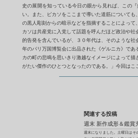
史の展開を知っている今日の眼から見れば、この『
い。また、ピカソをここまで導いた道筋についても
の黒人彫刻からの暗示などを指摘することによって
カソは共産党に入党して話題を呼んだほど政治や社
的告発を含んでいるが、３０年代は、そのような社
年のパリ万国博覧会に出品された《ゲルニカ》であ
カの町の悲鳴を思いきり激越なイメージによって描
がたい傑作のひとつとなったのである。」今回はこ
関連する投稿
週末 新作成形＆鑑賞
週末になりました。土曜日はそ