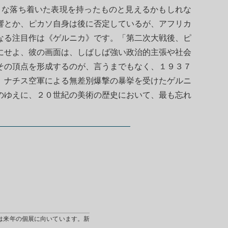
うな落ち着いた表現を持ったものと見えるかもしれな
響とか、ピカソ自身は後に否定しているが、アフリカ
なる注目作は《ゲルニカ》です。「第二次大戦後、ピ
にせよ、彼の画面は、しばしば強い政治的主張や社会
その頂点を形成するのが、言うまでもなく、１９３７
、ナチス空軍による無差別爆撃の暴挙を受けたゲルニ
のゆえに、２０世紀の美術の歴史において、最も忘れ
は来年の個展に向いています。新