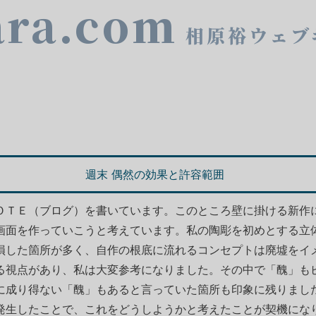
ara.com
相原裕ウェブ
週末 偶然の効果と許容範囲
ＯＴＥ（ブログ）を書いています。このところ壁に掛ける新作
画面を作っていこうと考えています。私の陶彫を初めとする立
損した箇所が多く、自作の根底に流れるコンセプトは廃墟をイ
る視点があり、私は大変参考になりました。その中で「醜」も
に成り得ない「醜」もあると言っていた箇所も印象に残りまし
発生したことで、これをどうしようかと考えたことが契機にな