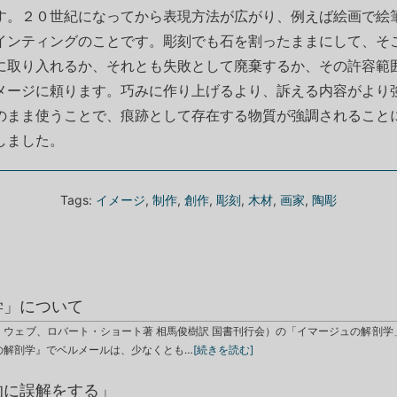
す。２０世紀になってから表現方法が広がり、例えば絵画で絵
インティングのことです。彫刻でも石を割ったままにして、そ
に取り入れるか、それとも失敗として廃棄するか、その許容範
メージに頼ります。巧みに作り上げるより、訴える内容がより
のまま使うことで、痕跡として存在する物質が強調されること
しました。
Tags:
イメージ
,
制作
,
創作
,
彫刻
,
木材
,
画家
,
陶彫
学」について
・ウェブ、ロバート・ショート著 相馬俊樹訳 国書刊行会）の「イマージュの解剖学
の解剖学』でベルメールは、少なくとも…
[続きを読む]
的に誤解をする」