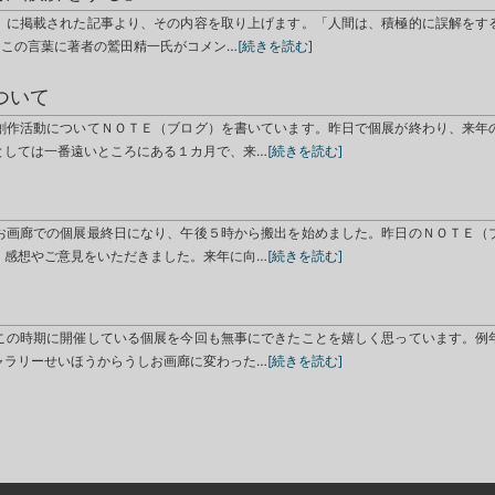
」に掲載された記事より、その内容を取り上げます。「人間は、積極的に誤解をす
」この言葉に著者の鷲田精一氏がコメン…
[続きを読む]
ついて
創作活動についてＮＯＴＥ（ブログ）を書いています。昨日で個展が終わり、来年
としては一番遠いところにある１カ月で、来…
[続きを読む]
お画廊での個展最終日になり、午後５時から搬出を始めました。昨日のＮＯＴＥ（
、感想やご意見をいただきました。来年に向…
[続きを読む]
と
この時期に開催している個展を今回も無事にできたことを嬉しく思っています。例
ャラリーせいほうからうしお画廊に変わった…
[続きを読む]