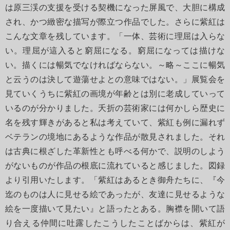
は原三渓の支援を受ける契機になった屏風で、大胆に構成
され、かつ緻密な描写が際立つ作品でした。さらに紫紅は
こんな文章を残しています。「一体、芸術に理屈は入らな
い。理屈が這入ると窮屈になる。窮屈になっては描けな
い。描くには暢気でなければならない。～略～ここに暢気
と云うのは決して遊蕩せよとの意味ではない。」展覧会を
見ていくうちに紫紅の画境が年齢とは別に老成していって
いるのが分かりました。夭折の芸術家には何かしら歴史に
名を残す輝きがあると私は考えていて、紫紅も例に漏れず
ベテランの境地にあるような作品が散見されました。それ
は古典に根ざした革新性とも呼べる何かで、説明のしよう
がないものが作品の根底に流れていると感じました。図録
より引用いたします。「紫紅はあるとき御舟たちに、『今
迄のものは人に見せる絵であったが、友達に見せるような
絵を一度描いて見たい』と語ったとある。胸襟を開いて語
り合える仲間に吐露したこうしたことばからは、紫紅が