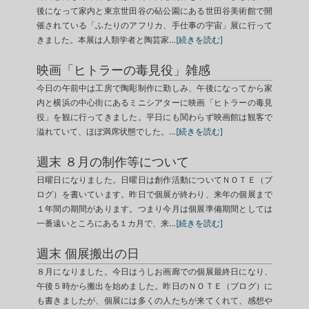
後になって家内と東京世田谷の砧公園にある世田谷美術館で開
催されている「ふたりのアフリカ、手仕事の宇宙」展に行って
きました。本展は人類学者と陶芸家…
[続きを読む]
映画「ヒトラーの毒見役」雑感
今日の午前中は工房で陶彫制作に勤しみ、午後になってから家
内と横浜の中心街にあるミニシアターに映画「ヒトラーの毒見
役」を観に行ってきました。平日にも関わらず映画館は観客で
溢れていて、ほぼ満席状態でした。…
[続きを読む]
週末 ８月の制作等について
日曜日になりました。日曜日は創作活動についてＮＯＴＥ（ブ
ログ）を書いています。昨日で個展が終わり、来年の個展まで
１年間の期間があります。つまり今月は個展準備期間としては
一番遠いところにある１カ月で、来…
[続きを読む]
週末 個展搬出の日
８月になりました。今日はうしお画廊での個展最終日になり、
午後５時から搬出を始めました。昨日のＮＯＴＥ（ブログ）に
も書きましたが、個展には多くの人たちが来てくれて、感想や