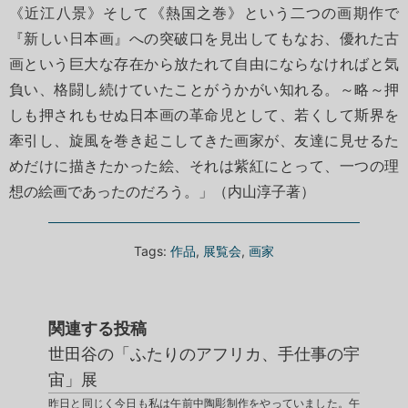
《近江八景》そして《熱国之巻》という二つの画期作で
『新しい日本画』への突破口を見出してもなお、優れた古
画という巨大な存在から放たれて自由にならなければと気
負い、格闘し続けていたことがうかがい知れる。～略～押
しも押されもせぬ日本画の革命児として、若くして斯界を
牽引し、旋風を巻き起こしてきた画家が、友達に見せるた
めだけに描きたかった絵、それは紫紅にとって、一つの理
想の絵画であったのだろう。」（内山淳子著）
Tags:
作品
,
展覧会
,
画家
関連する投稿
世田谷の「ふたりのアフリカ、手仕事の宇
宙」展
昨日と同じく今日も私は午前中陶彫制作をやっていました。午