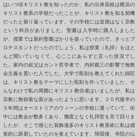
はいつ頃キリスト教を知ったのか、私の出身高校は横浜の
キリスト教系の学校だったことが、キリスト教を知る契機
だったと振り返っています。その学校には道徳はなく宗教
という科目がありました。聖書は入学時に購入しました
が、授業では新約聖書ばかりを扱っていたので、きっとプ
ロテスタントだったのでしょう。私は授業（礼拝）をほと
んど聞いていなくて、心ここにあらずと言った状況でし
た。家内の叔父はカント哲学者で、内村鑑三の影響で無教
会主義を貫いた人でした。大学で彫刻を教えてくれた師匠
は、キリスト教をテーマにした彫刻を作っていました。そ
んなわけで私の周囲にキリスト教信者はいましたが、私は
宗教に無頓着な面があったように思います。２０代後半の
５年間はオーストリアのウィーンの学校に通っていて、街
中には教会が数多くあり、幾度となく礼拝堂を見て回りま
したが、そこで感じた装飾過多のキリスト教美術に私は感
覚的に辟易していたのを覚えています。帰国後、寺院の仏