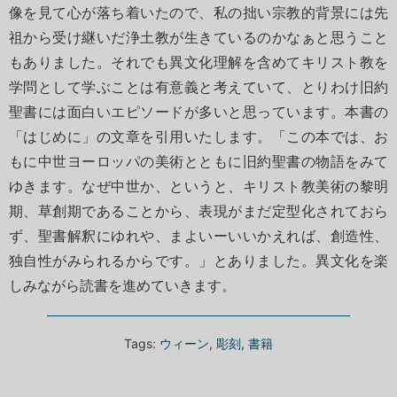
像を見て心が落ち着いたので、私の拙い宗教的背景には先
祖から受け継いだ浄土教が生きているのかなぁと思うこと
もありました。それでも異文化理解を含めてキリスト教を
学問として学ぶことは有意義と考えていて、とりわけ旧約
聖書には面白いエピソードが多いと思っています。本書の
「はじめに」の文章を引用いたします。「この本では、お
もに中世ヨーロッパの美術とともに旧約聖書の物語をみて
ゆきます。なぜ中世か、というと、キリスト教美術の黎明
期、草創期であることから、表現がまだ定型化されておら
ず、聖書解釈にゆれや、まよいーいいかえれば、創造性、
独自性がみられるからです。」とありました。異文化を楽
しみながら読書を進めていきます。
Tags:
ウィーン
,
彫刻
,
書籍