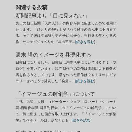
関連する投稿
新聞記事より「目に見えない」
先日の朝日新聞「天声人語」の内容が気に留まったので引用い
たします。「ひとりの飛行士がサハラ砂漠の真ん中に不時着す
る。そこで彼は不思議な男の子に出会う。刊行８３年となる名
作、サンテグジュペリの『星の王子…
[続きを読む]
週末 塔のイメージを具現化する
日曜日になりました。日曜日は創作活動についてＮＯＴＥ（ブ
ログ）を書いています。現在制作中の新作は陶彫による複数の
塔を作ろうとしています。塔を作った旧作は２０１４年にギャ
ラリーせいほうで発表した「発掘～…
[続きを読む]
「イマージュの解剖学」について
「死、欲望、人形」（ピーター・ウェブ、ロバート・ショート
著 相馬俊樹訳 国書刊行会）の「イマージュの解剖学」につい
て、気に留まった箇所を取り上げます。「『イマージュの解剖
学』でベルメールは、少なくとも…
[続きを読む]