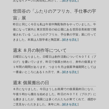
次なるイメージの具現化に向けて、…
[続きを読む]
世田谷の「ふたりのアフリカ、手仕事の宇
宙」展
昨日と同じく今日も私は午前中陶彫制作をやっていました。午
後になって家内と東京世田谷の砧公園にある世田谷美術館で開
催されている「ふたりのアフリカ、手仕事の宇宙」展に行って
きました。本展は人類学者と陶芸家…
[続きを読む]
週末 ８月の制作等について
日曜日になりました。日曜日は創作活動についてＮＯＴＥ（ブ
ログ）を書いています。昨日で個展が終わり、来年の個展まで
１年間の期間があります。つまり今月は個展準備期間としては
一番遠いところにある１カ月で、来…
[続きを読む]
週末 個展搬出の日
８月になりました。今日はうしお画廊での個展最終日になり、
午後５時から搬出を始めました。昨日のＮＯＴＥ（ブログ）に
も書きましたが、個展には多くの人たちが来てくれて、感想や
ご意見をいただきました。来年に向…
[続きを読む]