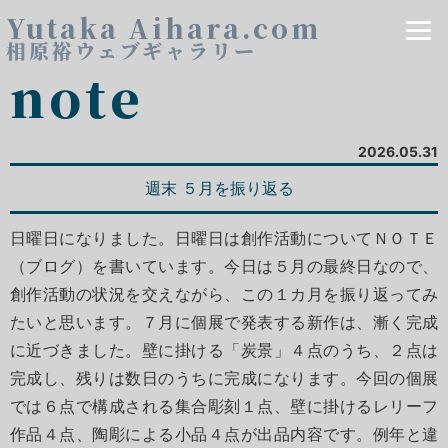
Yutaka Aihara.com
相原裕ウェブギャラリー
note
2026.05.31
週末 ５月を振り返る
日曜日になりました。日曜日は創作活動についてＮＯＴＥ
（ブログ）を書いています。今日は５月の最終日なので、
創作活動の状況を交えながら、この１カ月を振り返ってみ
たいと思います。７月に個展で発表する新作は、漸く完成
に近づきました。壁に掛ける「炭景」４点のうち、２点は
完成し、残りは数日のうちに完成になります。今回の個展
では６点で構成される集合彫刻１点、壁に掛けるレリーフ
作品４点、陶彫による小品４点が出品内容です。例年と違