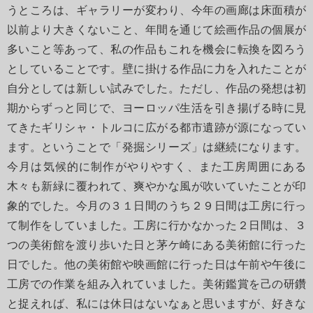
うところは、ギャラリーが変わり、今年の画廊は床面積が
以前より大きくないこと、年間を通じて絵画作品の個展が
多いこと等あって、私の作品もこれを機会に転換を図ろう
としていることです。壁に掛ける作品に力を入れたことが
自分としては新しい試みでした。ただし、作品の発想は初
期からずっと同じで、ヨーロッパ生活を引き揚げる時に見
てきたギリシャ・トルコに広がる都市遺跡が源になってい
ます。ということで「発掘シリーズ」は継続になります。
今月は気候的に制作がやりやすく、また工房周囲にある
木々も新緑に覆われて、爽やかな風が吹いていたことが印
象的でした。今月の３１日間のうち２９日間は工房に行っ
て制作をしていました。工房に行かなかった２日間は、３
つの美術館を渡り歩いた日と茅ケ崎にある美術館に行った
日でした。他の美術館や映画館に行った日は午前や午後に
工房での作業を組み入れていました。美術鑑賞を己の研鑽
と捉えれば、私には休日はないなぁと思いますが、好きな