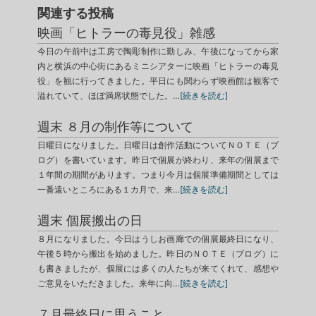
関連する投稿
映画「ヒトラーの毒見役」雑感
今日の午前中は工房で陶彫制作に勤しみ、午後になってから家
内と横浜の中心街にあるミニシアターに映画「ヒトラーの毒見
役」を観に行ってきました。平日にも関わらず映画館は観客で
溢れていて、ほぼ満席状態でした。…
[続きを読む]
週末 ８月の制作等について
日曜日になりました。日曜日は創作活動についてＮＯＴＥ（ブ
ログ）を書いています。昨日で個展が終わり、来年の個展まで
１年間の期間があります。つまり今月は個展準備期間としては
一番遠いところにある１カ月で、来…
[続きを読む]
週末 個展搬出の日
８月になりました。今日はうしお画廊での個展最終日になり、
午後５時から搬出を始めました。昨日のＮＯＴＥ（ブログ）に
も書きましたが、個展には多くの人たちが来てくれて、感想や
ご意見をいただきました。来年に向…
[続きを読む]
７月最終日に思うこと