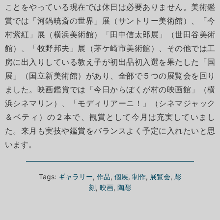
ことをやっている現在では休日は必要ありません。美術鑑
賞では「河鍋暁斎の世界」展（サントリー美術館）、「今
村紫紅」展（横浜美術館）「田中信太郎展」（世田谷美術
館）、「牧野邦夫」展（茅ケ崎市美術館）、その他では工
房に出入りしている教え子が初出品初入選を果たした「国
展」（国立新美術館）があり、全部で５つの展覧会を回り
ました。映画鑑賞では「今日からぼくが村の映画館」（横
浜シネマリン）、「モディリアーニ！」（シネマジャック
＆ベティ）の２本で、観賞として今月は充実していまし
た。来月も実技や鑑賞をバランスよく予定に入れたいと思
います。
Tags:
ギャラリー
,
作品
,
個展
,
制作
,
展覧会
,
彫
刻
,
映画
,
陶彫