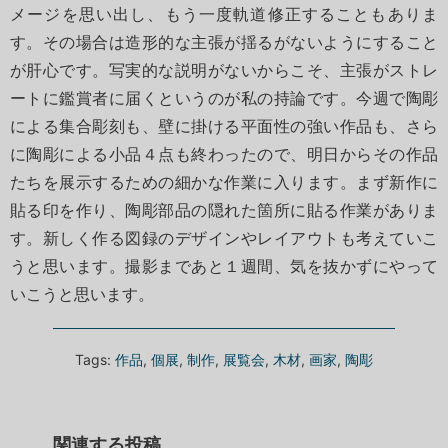
メージを思い出し、もう一度軌道修正することもありま
す。その場合は造形的な主張が揺るがないようにすること
が肝心です。写実的な説明がないからこそ、主張がストレ
ートに鑑賞者に届くというのが私の持論です。今週で陶彫
による集合彫刻も、壁に掛ける平面性の強い作品も、さら
に陶彫による小品４点も終わったので、明日からその作品
たちを展示するための細かな作業に入ります。まず新作に
貼る印を作り、陶彫部品の隠れた箇所に貼る作業がありま
す。新しく作る図録のデザインやレイアウトも考えていこ
うと思います。撮影まであと１週間、気を抜かずにやって
いこうと思います。
Tags:
作品
,
個展
,
制作
,
展覧会
,
木材
,
画家
,
陶彫
関連する投稿