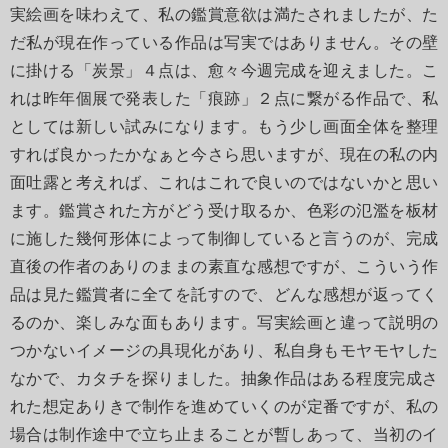
実絵画を味わえて、私の鑑賞意欲は満たされましたが、た
だ私が現在作っている作品は写実ではありません。その壁
に掛ける「炭景」４点は、愈々今週完成を迎えました。こ
れは昨年個展で発表した「痕跡」２点に繋がる作品で、私
としては新しい試みになります。もう少し画面全体を整理
すれば良かったかなぁと今さら思いますが、現在の私の内
面吐露と考えれば、これはこれで良いのではないかと思い
ます。鑑賞された方がどう受け取るか、色彩の氾濫を板材
に施した幾何形体によって制御していると言うのが、完成
直後の作者のありのままの素直な感想ですが、こういう作
品は見た鑑賞者に全てを託すので、どんな感想が返ってく
るのか、楽しみな面もあります。写実絵画と違って説明の
つかないイメージの具現化があり、私自身もモヤモヤした
なかで、カタチを探りました。抽象作品はある程度完成さ
れた想定ありきで制作を進めていくのが定番ですが、私の
場合は制作途中で立ち止まることが暫しあって、当初のイ