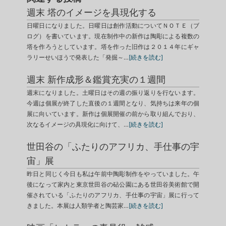
週末 塔のイメージを具現化する
日曜日になりました。日曜日は創作活動についてＮＯＴＥ（ブ
ログ）を書いています。現在制作中の新作は陶彫による複数の
塔を作ろうとしています。塔を作った旧作は２０１４年にギャ
ラリーせいほうで発表した「発掘～…
[続きを読む]
週末 新作成形＆鑑賞充実の１週間
週末になりました。土曜日はその週の振り返りを行ないます。
今週は個展が終了した直後の１週間となり、気持ちは来年の個
展に向いています。新作は個展開催の前から取り組んでおり、
次なるイメージの具現化に向けて、…
[続きを読む]
世田谷の「ふたりのアフリカ、手仕事の宇
宙」展
昨日と同じく今日も私は午前中陶彫制作をやっていました。午
後になって家内と東京世田谷の砧公園にある世田谷美術館で開
催されている「ふたりのアフリカ、手仕事の宇宙」展に行って
きました。本展は人類学者と陶芸家…
[続きを読む]