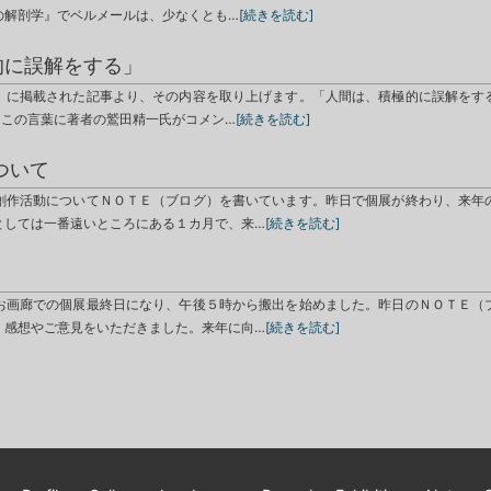
の解剖学』でベルメールは、少なくとも…
[続きを読む]
的に誤解をする」
」に掲載された記事より、その内容を取り上げます。「人間は、積極的に誤解をす
」この言葉に著者の鷲田精一氏がコメン…
[続きを読む]
ついて
創作活動についてＮＯＴＥ（ブログ）を書いています。昨日で個展が終わり、来年
としては一番遠いところにある１カ月で、来…
[続きを読む]
お画廊での個展最終日になり、午後５時から搬出を始めました。昨日のＮＯＴＥ（
、感想やご意見をいただきました。来年に向…
[続きを読む]