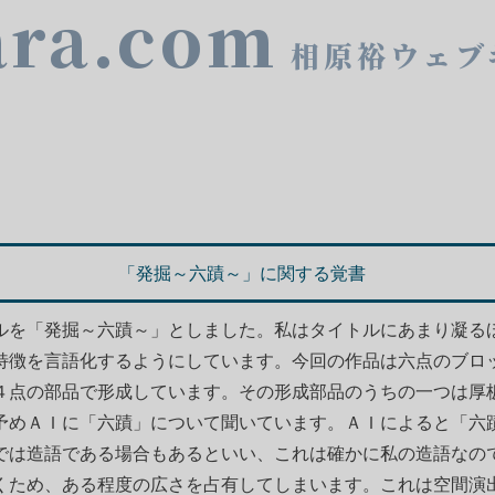
ara.com
相原裕ウェブ
「発掘～六蹟～」に関する覚書
ルを「発掘～六蹟～」としました。私はタイトルにあまり凝る
特徴を言語化するようにしています。今回の作品は六点のブロ
４点の部品で形成しています。その形成部品のうちの一つは厚
予めＡＩに「六蹟」について聞いています。ＡＩによると「六
では造語である場合もあるといい、これは確かに私の造語なの
くため、ある程度の広さを占有してしまいます。これは空間演