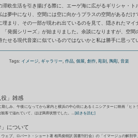
の滞欧生活を引き揚げる際に、エーゲ海に広がるギリシャ・ト
私は夢中になり、空間には空に向かうプラスの空間があるだけ
に埋まり、その一部が現われ出ているのを見て、隠されたマイ
、「発掘シリーズ」が始まりました。余談になりますが、空間
持たせる現代音楽に似ているのではないかと私は勝手に思って
Tags:
イメージ
,
ギャラリー
,
作品
,
個展
,
創作
,
彫刻
,
陶彫
,
音楽
見役」雑感
に勤しみ、午後になってから家内と横浜の中心街にあるミニシアターに映画「ヒト
は観客で溢れていて、ほぼ満席状態でした。…
[続きを読む]
学」について
・ウェブ、ロバート・ショート著 相馬俊樹訳 国書刊行会）の「イマージュの解剖学