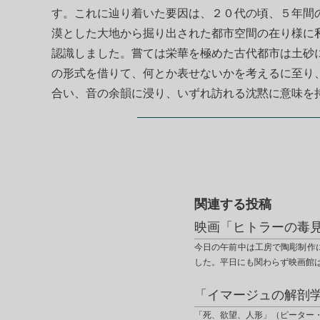
す。これに辿り着いた要因は、２０代の頃、５年間
漠とした大地から掘り出された都市空間の在り様に
認識しました。嘗ては栄華を極めた古代都市は土砂
の形式を借りて、何とか表せないかを考えるに至り
合い、音の余韻に浸り、いずれ訪れる沈黙に意味を
関連する投稿
映画「ヒトラーの毒
今日の午前中は工房で陶彫制作
した。平日にも関わらず映画館
「イマージュの解剖
「死、欲望、人形」（ピーター