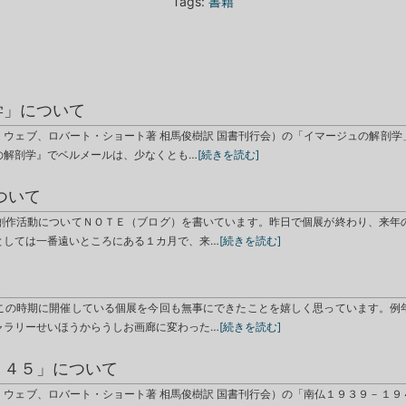
Tags:
書籍
学」について
・ウェブ、ロバート・ショート著 相馬俊樹訳 国書刊行会）の「イマージュの解剖学
の解剖学』でベルメールは、少なくとも…
[続きを読む]
ついて
創作活動についてＮＯＴＥ（ブログ）を書いています。昨日で個展が終わり、来年
としては一番遠いところにある１カ月で、来…
[続きを読む]
と
この時期に開催している個展を今回も無事にできたことを嬉しく思っています。例
ャラリーせいほうからうしお画廊に変わった…
[続きを読む]
９４５」について
・ウェブ、ロバート・ショート著 相馬俊樹訳 国書刊行会）の「南仏１９３９－１９