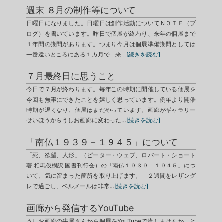
週末 ８月の制作等について
日曜日になりました。日曜日は創作活動についてＮＯＴＥ（ブ
ログ）を書いています。昨日で個展が終わり、来年の個展まで
１年間の期間があります。つまり今月は個展準備期間としては
一番遠いところにある１カ月で、来…
[続きを読む]
７月最終日に思うこと
今日で７月が終わります。毎年この時期に開催している個展を
今回も無事にできたことを嬉しく思っています。例年より開催
時期が遅くなり、個展はまだやっています。画廊がギャラリー
せいほうからうしお画廊に変わった…
[続きを読む]
「南仏１９３９－１９４５」について
「死、欲望、人形」（ピーター・ウェブ、ロバート・ショート
著 相馬俊樹訳 国書刊行会）の「南仏１９３９－１９４５」につ
いて、気に留まった箇所を取り上げます。「２週間をレザング
レで過ごし、ベルメールは非常…
[続きを読む]
画廊から発信するYouTube
うしお画廊の牛尾さんから個展をYouTubeで流しませんか、と