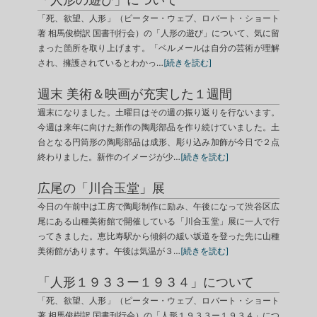
「死、欲望、人形」（ピーター・ウェブ、ロバート・ショート
著 相馬俊樹訳 国書刊行会）の「人形の遊び」について、気に留
まった箇所を取り上げます。「ベルメールは自分の芸術が理解
され、擁護されているとわかっ…
[続きを読む]
週末 美術＆映画が充実した１週間
週末になりました。土曜日はその週の振り返りを行ないます。
今週は来年に向けた新作の陶彫部品を作り続けていました。土
台となる円筒形の陶彫部品は成形、彫り込み加飾が今日で２点
終わりました。新作のイメージが少…
[続きを読む]
広尾の「川合玉堂」展
今日の午前中は工房で陶彫制作に励み、午後になって渋谷区広
尾にある山種美術館で開催している「川合玉堂」展に一人で行
ってきました。恵比寿駅から傾斜の緩い坂道を登った先に山種
美術館があります。午後は気温が３…
[続きを読む]
「人形１９３３ー１９３４」について
「死、欲望、人形」（ピーター・ウェブ、ロバート・ショート
著 相馬俊樹訳 国書刊行会）の「人形１９３３ー１９３４」につ