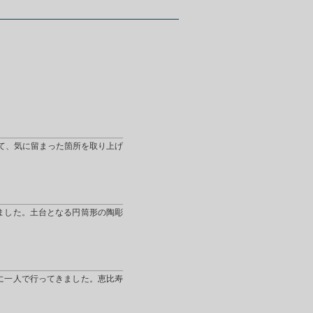
て、気に留まった箇所を取り上げ
ました。土台となる円筒形の陶彫
に一人で行ってきました。恵比寿