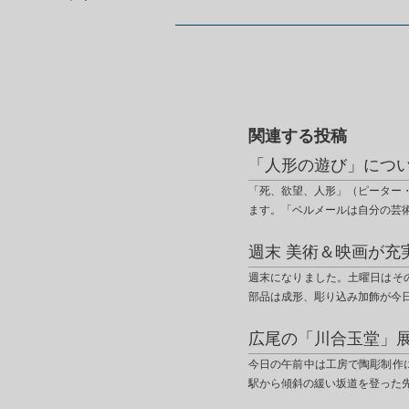
関連する投稿
「人形の遊び」につ
「死、欲望、人形」（ピーター
ます。「ベルメールは自分の芸
週末 美術＆映画が充
週末になりました。土曜日はそ
部品は成形、彫り込み加飾が今
広尾の「川合玉堂」
今日の午前中は工房で陶彫制作
駅から傾斜の緩い坂道を登った