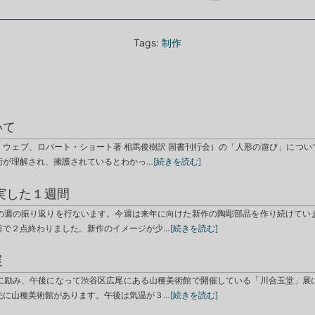
Tags:
制作
いて
・ウェブ、ロバート・ショート著 相馬俊樹訳 国書刊行会）の「人形の遊び」につい
術が理解され、擁護されているとわかっ…
[続きを読む]
実した１週間
の週の振り返りを行ないます。今週は来年に向けた新作の陶彫部品を作り続けてい
日で２点終わりました。新作のイメージが少…
[続きを読む]
展
に励み、午後になって渋谷区広尾にある山種美術館で開催している「川合玉堂」展
先に山種美術館があります。午後は気温が３…
[続きを読む]