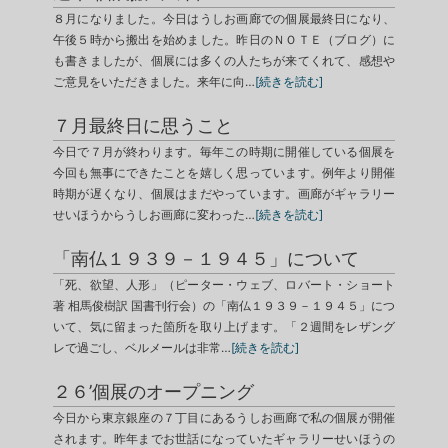
８月になりました。今日はうしお画廊での個展最終日になり、
午後５時から搬出を始めました。昨日のＮＯＴＥ（ブログ）に
も書きましたが、個展には多くの人たちが来てくれて、感想や
ご意見をいただきました。来年に向…
[続きを読む]
７月最終日に思うこと
今日で７月が終わります。毎年この時期に開催している個展を
今回も無事にできたことを嬉しく思っています。例年より開催
時期が遅くなり、個展はまだやっています。画廊がギャラリー
せいほうからうしお画廊に変わった…
[続きを読む]
「南仏１９３９－１９４５」について
「死、欲望、人形」（ピーター・ウェブ、ロバート・ショート
著 相馬俊樹訳 国書刊行会）の「南仏１９３９－１９４５」につ
いて、気に留まった箇所を取り上げます。「２週間をレザング
レで過ごし、ベルメールは非常…
[続きを読む]
２６’個展のオープニング
今日から東京銀座の７丁目にあるうしお画廊で私の個展が開催
されます。昨年までお世話になっていたギャラリーせいほうの