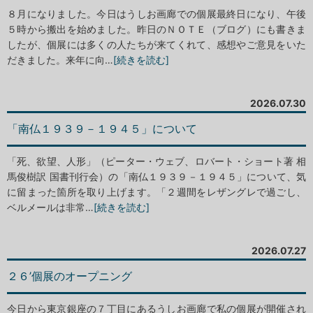
８月になりました。今日はうしお画廊での個展最終日になり、午後
５時から搬出を始めました。昨日のＮＯＴＥ（ブログ）にも書きま
したが、個展には多くの人たちが来てくれて、感想やご意見をいた
だきました。来年に向…
[続きを読む]
2026.07.30
「南仏１９３９－１９４５」について
「死、欲望、人形」（ピーター・ウェブ、ロバート・ショート著 相
馬俊樹訳 国書刊行会）の「南仏１９３９－１９４５」について、気
に留まった箇所を取り上げます。「２週間をレザングレで過ごし、
ベルメールは非常…
[続きを読む]
2026.07.27
２６’個展のオープニング
今日から東京銀座の７丁目にあるうしお画廊で私の個展が開催され