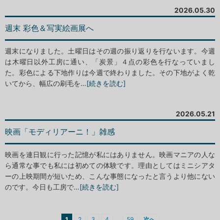
2026.05.30
週末 彩色＆写実絵画展へ
週末になりました。土曜日はその週の振り返りを行ないます。今週
は木曜日以外工房に通い、「炭景」４点の彩色を行なっていまし
た。彩色による下地作りは今週で終わりました。その下地がよく乾
いてから、幅広の刷毛を…
[続きを読む]
2026.05.21
映画「モディリアーニ！」雑感
映画を連日観に行った記憶が私にはありません。映画マニアの人な
ら通常な事でも私には初めての体験です。理由としてはミニシアタ
ーの上映期間が短いため、こんな事態になったと言うより他にない
のです。今日も工房で…
[続きを読む]
投
…
1
2
3
4
59
次へ