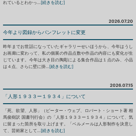
れているとわかっ…
[続きを読む]
2026.07.20
今年より図録からパンフレットに変更
昨年までお世話になっていたギャラリーせいほうから、今年はうし
お画廊に変わって、私の個展の作品点数や作品の内容にも変化が生
じています。今年は大き目の陶彫による集合作品は１点のみ、小品
は４点、さらに壁に掛…
[続きを読む]
2026.07.15
「人形１９３３ー１９３４」について
「死、欲望、人形」（ピーター・ウェブ、ロバート・ショート著 相
馬俊樹訳 国書刊行会）の「人形１９３３ー１９３４」について、気
に留まった箇所を取り上げます。「ベルメールは人形制作を決意し
て、芸術家として…
[続きを読む]