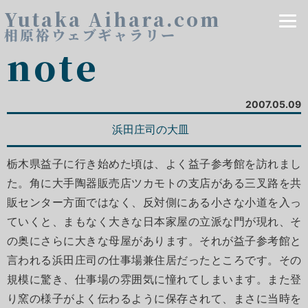
Yutaka Aihara.com
相原裕ウェブギャラリー
note
2007.05.09
浜田庄司の大皿
栃木県益子に行き始めた頃は、よく益子参考館を訪れまし
た。角に大手陶器販売店ツカモトの支店がある三叉路を共
販センター方面ではなく、反対側にある小さな小道を入っ
ていくと、まもなく大きな日本家屋の立派な門が現れ、そ
の奥にさらに大きな母屋があります。それが益子参考館と
言われる浜田庄司の仕事場兼住居だったところです。その
規模に驚き、仕事場の雰囲気に憧れてしまいます。また登
り窯の様子がよく伝わるように保存されて、まさに当時を