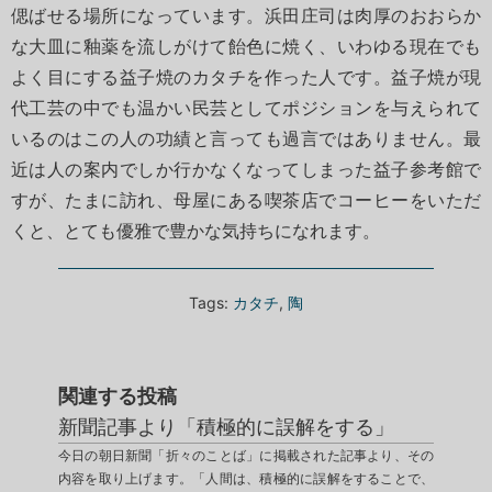
偲ばせる場所になっています。浜田庄司は肉厚のおおらか
な大皿に釉薬を流しがけて飴色に焼く、いわゆる現在でも
よく目にする益子焼のカタチを作った人です。益子焼が現
代工芸の中でも温かい民芸としてポジションを与えられて
いるのはこの人の功績と言っても過言ではありません。最
近は人の案内でしか行かなくなってしまった益子参考館で
すが、たまに訪れ、母屋にある喫茶店でコーヒーをいただ
くと、とても優雅で豊かな気持ちになれます。
Tags:
カタチ
,
陶
関連する投稿
新聞記事より「積極的に誤解をする」
今日の朝日新聞「折々のことば」に掲載された記事より、その
内容を取り上げます。「人間は、積極的に誤解をすることで、