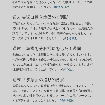
初めて何かを見いだせるんじゃないか 勅使川原三郎 」この言
葉に著者の鷲田精一氏がコメン…
[続きを読む]
週末 先週は搬入準備の１週間
日曜日になりました。いつもなら創作活動に纏わることを書い
ていますが、昨日は１週間の振り返りを行なわず、個展搬入の
話題にしてしまった関係で、今日先週の振り返りを行ないま
す。先週は毎日工房に通いましたが、…
[続きを読む]
週末 土練機を分解掃除をした１週間
週末になりました。土曜日はその週の振り返りを行ないます。
今月の個展で発表する作品の梱包が終わり、搬入を待つばかり
となった現在は、次作の陶彫作品の制作を始めています。まず
は最初の段階としては土練りです。…
[続きを読む]
週末 「炭景」の造形的背景
日曜日になりました。日曜日は創作活動についてＮＯＴＥ（ブ
ログ）を書いています。今日から壁に掛ける作品４点の画面に
それぞれ絵の具を用いて、杉板のレリーフとコラボレーション
する背景を描くことになりました。…
[続きを読む]