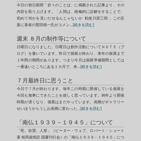
今日の朝日新聞「折々のことば」に掲載された記事より、その
内容を取り上げます。「人間は、積極的に誤解をすることで、
初めて何かを見いだせるんじゃないか 勅使川原三郎 」この言
葉に著者の鷲田精一氏がコメン…
[続きを読む]
週末 ８月の制作等について
日曜日になりました。日曜日は創作活動についてＮＯＴＥ（ブ
ログ）を書いています。昨日で個展が終わり、来年の個展まで
１年間の期間があります。つまり今月は個展準備期間としては
一番遠いところにある１カ月で、来…
[続きを読む]
７月最終日に思うこと
今日で７月が終わります。毎年この時期に開催している個展を
今回も無事にできたことを嬉しく思っています。例年より開催
時期が遅くなり、個展はまだやっています。画廊がギャラリー
せいほうからうしお画廊に変わった…
[続きを読む]
「南仏１９３９－１９４５」について
「死、欲望、人形」（ピーター・ウェブ、ロバート・ショート
著 相馬俊樹訳 国書刊行会）の「南仏１９３９－１９４５」につ