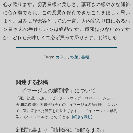
心が躍ります。切妻屋根の美しさ、藁葺きの緩やかな傾斜
に心が撫でられ、この風景が保存できたことを嬉しく思い
ます。因みに観光客としての一言。大内宿入り口にあるパ
ン屋さんの手作りパンは絶品です。種類は少ないのです
が、どれも美味しくて必ず買って帰ります。お試しを。
Tags:
カタチ
,
散策
,
書籍
関連する投稿
「イマージュの解剖学」について
「死、欲望、人形」（ピーター・ウェブ、ロバート・ショート
著 相馬俊樹訳 国書刊行会）の「イマージュの解剖学」につい
て、気に留まった箇所を取り上げます。「『イマージュの解剖
学』でベルメールは、少なくとも…
[続きを読む]
新聞記事より「積極的に誤解をする」