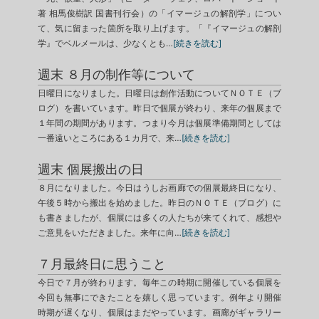
著 相馬俊樹訳 国書刊行会）の「イマージュの解剖学」につい
て、気に留まった箇所を取り上げます。「『イマージュの解剖
学』でベルメールは、少なくとも…
[続きを読む]
週末 ８月の制作等について
日曜日になりました。日曜日は創作活動についてＮＯＴＥ（ブ
ログ）を書いています。昨日で個展が終わり、来年の個展まで
１年間の期間があります。つまり今月は個展準備期間としては
一番遠いところにある１カ月で、来…
[続きを読む]
週末 個展搬出の日
８月になりました。今日はうしお画廊での個展最終日になり、
午後５時から搬出を始めました。昨日のＮＯＴＥ（ブログ）に
も書きましたが、個展には多くの人たちが来てくれて、感想や
ご意見をいただきました。来年に向…
[続きを読む]
７月最終日に思うこと
今日で７月が終わります。毎年この時期に開催している個展を
今回も無事にできたことを嬉しく思っています。例年より開催
時期が遅くなり、個展はまだやっています。画廊がギャラリー