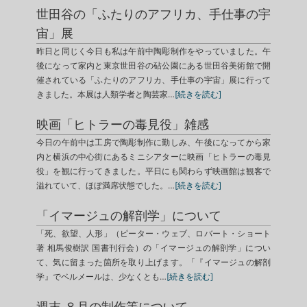
世田谷の「ふたりのアフリカ、手仕事の宇
宙」展
昨日と同じく今日も私は午前中陶彫制作をやっていました。午
後になって家内と東京世田谷の砧公園にある世田谷美術館で開
催されている「ふたりのアフリカ、手仕事の宇宙」展に行って
きました。本展は人類学者と陶芸家…
[続きを読む]
映画「ヒトラーの毒見役」雑感
今日の午前中は工房で陶彫制作に勤しみ、午後になってから家
内と横浜の中心街にあるミニシアターに映画「ヒトラーの毒見
役」を観に行ってきました。平日にも関わらず映画館は観客で
溢れていて、ほぼ満席状態でした。…
[続きを読む]
「イマージュの解剖学」について
「死、欲望、人形」（ピーター・ウェブ、ロバート・ショート
著 相馬俊樹訳 国書刊行会）の「イマージュの解剖学」につい
て、気に留まった箇所を取り上げます。「『イマージュの解剖
学』でベルメールは、少なくとも…
[続きを読む]
週末 ８月の制作等について