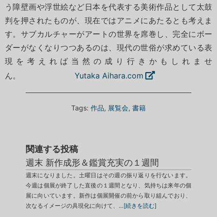
う障壁画や浮世絵など日本を代表する美術作品として太鼓
判を押されたものが、現在ではアニメにあたるとも考えま
す。サブカルチャーがアートの世界を席巻し、完全にボー
ダーがなくなりつつあるのは、現代の世俗が求めている表
現を考えれば当然の成り行きかもしれませ
ん。
Yutaka Aihara.com
Tags:
作品
,
展覧会
,
書籍
関連する投稿
週末 新作成形＆鑑賞充実の１週間
週末になりました。土曜日はその週の振り返りを行ないます。
今週は個展が終了した直後の１週間となり、気持ちは来年の個
展に向いています。新作は個展開催の前から取り組んでおり、
次なるイメージの具現化に向けて、…
[続きを読む]