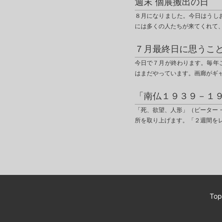
週末 個展搬出の日
８月になりました。今日はうし
には多くの人たちが来てくれて
７月最終日に思うこ
今日で７月が終わります。毎年
はまだやっています。画廊がギ
「南仏１９３９－１
「死、欲望、人形」（ピーター
所を取り上げます。「２週間を
Top