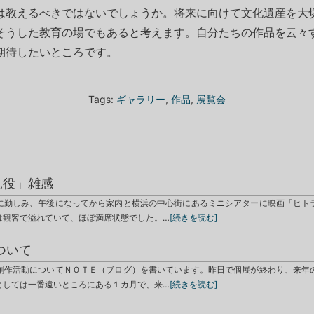
は教えるべきではないでしょうか。将来に向けて文化遺産を大
そうした教育の場でもあると考えます。自分たちの作品を云々
期待したいところです。
Tags:
ギャラリー
,
作品
,
展覧会
見役」雑感
に勤しみ、午後になってから家内と横浜の中心街にあるミニシアターに映画「ヒト
は観客で溢れていて、ほぼ満席状態でした。…
[続きを読む]
ついて
創作活動についてＮＯＴＥ（ブログ）を書いています。昨日で個展が終わり、来年
としては一番遠いところにある１カ月で、来…
[続きを読む]