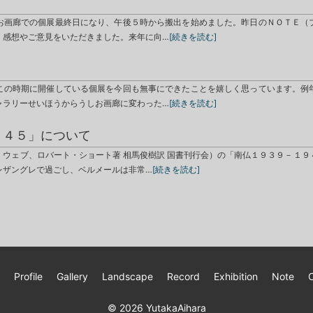
お画廊での個展最終日になり、午後５時から搬出を始めました。昨日のＮＯＴＥ（
、感想やご意見をいただきました。来年に向…
[続きを読む]
と
この時期に開催している個展を今回も無事にできたことを嬉しく思っています。例
ャラリーせいほうからうしお画廊に変わった…
[続きを読む]
９４５」について
・ウェブ、ロバート・ショート著 相馬俊樹訳 国書刊行会）の「南仏１９３９－１９
レザングレで過ごし、ベルメールは非常…
[続きを読む]
Profile
Gallery
Landscape
Record
Exhibition
Note
© 2026
YutakaAihara