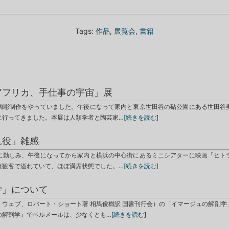
Tags:
作品
,
展覧会
,
書籍
アフリカ、手仕事の宇宙」展
陶彫制作をやっていました。午後になって家内と東京世田谷の砧公園にある世田谷
に行ってきました。本展は人類学者と陶芸家…
[続きを読む]
見役」雑感
に勤しみ、午後になってから家内と横浜の中心街にあるミニシアターに映画「ヒト
は観客で溢れていて、ほぼ満席状態でした。…
[続きを読む]
学」について
・ウェブ、ロバート・ショート著 相馬俊樹訳 国書刊行会）の「イマージュの解剖学
の解剖学』でベルメールは、少なくとも…
[続きを読む]