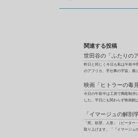
関連する投稿
世田谷の「ふたりの
昨日と同じく今日も私は午前中
のアフリカ、手仕事の宇宙」展
映画「ヒトラーの毒
今日の午前中は工房で陶彫制作
した。平日にも関わらず映画館
「イマージュの解剖
「死、欲望、人形」（ピーター
取り上げます。「『イマージュ