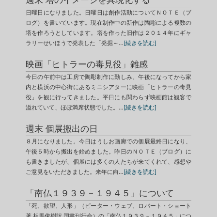
日曜日になりました。日曜日は創作活動についてＮＯＴＥ（ブ
ログ）を書いています。現在制作中の新作は陶彫による複数の
塔を作ろうとしています。塔を作った旧作は２０１４年にギャ
ラリーせいほうで発表した「発掘～…
[続きを読む]
映画「ヒトラーの毒見役」雑感
今日の午前中は工房で陶彫制作に勤しみ、午後になってから家
内と横浜の中心街にあるミニシアターに映画「ヒトラーの毒見
役」を観に行ってきました。平日にも関わらず映画館は観客で
溢れていて、ほぼ満席状態でした。…
[続きを読む]
週末 個展搬出の日
８月になりました。今日はうしお画廊での個展最終日になり、
午後５時から搬出を始めました。昨日のＮＯＴＥ（ブログ）に
も書きましたが、個展には多くの人たちが来てくれて、感想や
ご意見をいただきました。来年に向…
[続きを読む]
「南仏１９３９－１９４５」について
「死、欲望、人形」（ピーター・ウェブ、ロバート・ショート
著 相馬俊樹訳 国書刊行会）の「南仏１９３９－１９４５」につ