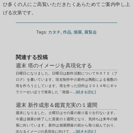
ひ多くの人にご高覧いただきたくあらためてご案内申し上
げる次第です。
Tags:
カタチ
,
作品
,
個展
,
展覧会
関連する投稿
週末 塔のイメージを具現化する
日曜日になりました。日曜日は創作活動についてＮＯＴＥ（ブ
ログ）を書いています。現在制作中の新作は陶彫による複数の
塔を作ろうとしています。塔を作った旧作は２０１４年にギャ
ラリーせいほうで発表した「発掘～…
[続きを読む]
週末 新作成形＆鑑賞充実の１週間
週末になりました。土曜日はその週の振り返りを行ないます。
今週は個展が終了した直後の１週間となり、気持ちは来年の個
展に向いています。新作は個展開催の前から取り組んでおり、
次なるイメージの具現化に向けて、…
[続きを読む]