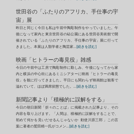
世田谷の「ふたりのアフリカ、手仕事の宇
宙」展
昨日と同じく今日も私は午前中陶彫制作をやっていました。午
後になって家内と東京世田谷の砧公園にある世田谷美術館で開
催されている「ふたりのアフリカ、手仕事の宇宙」展に行って
きました。本展は人類学者と陶芸家…
[続きを読む]
映画「ヒトラーの毒見役」雑感
今日の午前中は工房で陶彫制作に勤しみ、午後になってから家
内と横浜の中心街にあるミニシアターに映画「ヒトラーの毒見
役」を観に行ってきました。平日にも関わらず映画館は観客で
溢れていて、ほぼ満席状態でした。…
[続きを読む]
新聞記事より「積極的に誤解をする」
今日の朝日新聞「折々のことば」に掲載された記事より、その
内容を取り上げます。「人間は、積極的に誤解をすることで、
初めて何かを見いだせるんじゃないか 勅使川原三郎 」この言
葉に著者の鷲田精一氏がコメン…
[続きを読む]