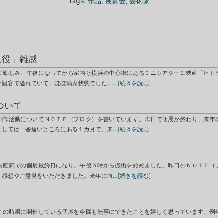
Tags:
作品
,
展覧会
,
芸術家
見役」雑感
に勤しみ、午後になってから家内と横浜の中心街にあるミニシアターに映画「ヒト
は観客で溢れていて、ほぼ満席状態でした。…
[続きを読む]
ついて
創作活動についてＮＯＴＥ（ブログ）を書いています。昨日で個展が終わり、来年
としては一番遠いところにある１カ月で、来…
[続きを読む]
お画廊での個展最終日になり、午後５時から搬出を始めました。昨日のＮＯＴＥ（
、感想やご意見をいただきました。来年に向…
[続きを読む]
と
この時期に開催している個展を今回も無事にできたことを嬉しく思っています。例