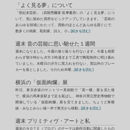
「よく見る夢」について
「世紀末芸術」（高階秀爾著 筑摩書房）の「よく見る夢」につ
いて、気に留めた箇所をピックアップしていきます。「芸術の
あらゆる領域にわたって、西欧のほとんどあらゆる国ぐにで、
数多くの画家、彫刻家、詩人、小…
[続きを読む]
週末 昔の芸能に思い馳せた１週間
週末になりました。今週の振り返りを行ないます。今週も相変
わらず朝９時から夕方３時過ぎまで工房で陶彫制作に明け暮れ
ていました。水曜日の夕方に窯入れを行ない、窯以外のブレー
カーを落としました。そのため木曜…
[続きを読む]
横浜の「仮面絢爛」展
昨日、東京赤坂のサントリー美術館で「英一蝶」展を見た後
で、横浜の馬車道駅まで足を延ばし、神奈川県立歴史博物館で
開催している「仮面絢爛」展を見てきました。ちょうど東横
線・みなとみらい線一本で東京から移動…
[続きを読む]
週末 プリミティヴ・アートと私
週末のＮＯＴＥ（ブログ）のテーマは創作活動に関連したもの