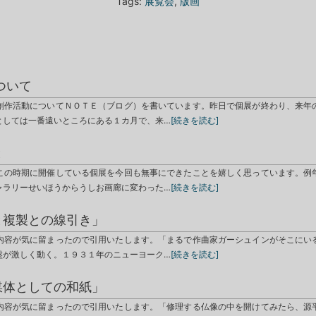
Tags:
展覧会
,
版画
ついて
創作活動についてＮＯＴＥ（ブログ）を書いています。昨日で個展が終わり、来年
としては一番遠いところにある１カ月で、来…
[続きを読む]
と
この時期に開催している個展を今回も無事にできたことを嬉しく思っています。例
ャラリーせいほうからうしお画廊に変わった…
[続きを読む]
と複製との線引き」
内容が気に留まったので引用いたします。「まるで作曲家ガーシュインがそこにい
盤が激しく動く。１９３１年のニューヨーク…
[続きを読む]
媒体としての和紙」
内容が気に留まったので引用いたします。「修理する仏像の中を開けてみたら、源