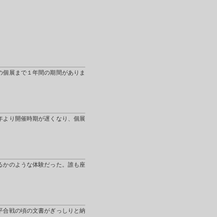
の個展まで１年間の期間がありま
年より開催時期が遅くなり、個展
るかのような体験だった。誰も座
平合戦の頃の文書がぎっしりと納