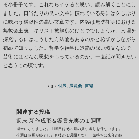
る小冊子です。これならイケると思い、読み解くことにし
ました。口当たりの良い文章に慣れている身には久しぶり
に味わう構築性の高い文章です。内容は無洗礼等における
無教会主義。キリスト教解釈のひとつでしょうが、真理を
探究するにはこうした方法論もあるのかと恥ずかしながら
初めて知りました。哲学や神学に造詣の深い叔父なので、
芸術にはどんな思想をもっているのか、一度話が聞きたい
と思うこの頃です。
Tags:
個展
,
展覧会
,
書籍
関連する投稿
週末 新作成形＆鑑賞充実の１週間
週末になりました。土曜日はその週の振り返りを行ないます。
今週は個展が終了した直後の１週間となり、気持ちは来年の個