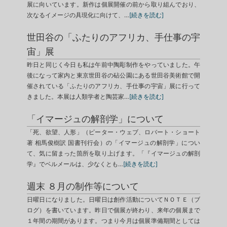
展に向いています。新作は個展開催の前から取り組んでおり、
次なるイメージの具現化に向けて、…
[続きを読む]
世田谷の「ふたりのアフリカ、手仕事の宇
宙」展
昨日と同じく今日も私は午前中陶彫制作をやっていました。午
後になって家内と東京世田谷の砧公園にある世田谷美術館で開
催されている「ふたりのアフリカ、手仕事の宇宙」展に行って
きました。本展は人類学者と陶芸家…
[続きを読む]
「イマージュの解剖学」について
「死、欲望、人形」（ピーター・ウェブ、ロバート・ショート
著 相馬俊樹訳 国書刊行会）の「イマージュの解剖学」につい
て、気に留まった箇所を取り上げます。「『イマージュの解剖
学』でベルメールは、少なくとも…
[続きを読む]
週末 ８月の制作等について
日曜日になりました。日曜日は創作活動についてＮＯＴＥ（ブ
ログ）を書いています。昨日で個展が終わり、来年の個展まで
１年間の期間があります。つまり今月は個展準備期間としては