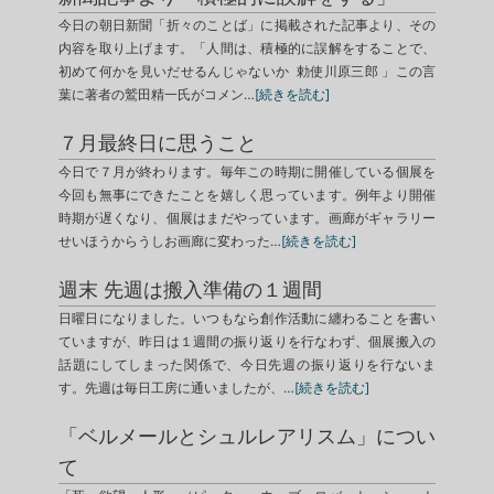
今日の朝日新聞「折々のことば」に掲載された記事より、その
内容を取り上げます。「人間は、積極的に誤解をすることで、
初めて何かを見いだせるんじゃないか 勅使川原三郎 」この言
葉に著者の鷲田精一氏がコメン…
[続きを読む]
７月最終日に思うこと
今日で７月が終わります。毎年この時期に開催している個展を
今回も無事にできたことを嬉しく思っています。例年より開催
時期が遅くなり、個展はまだやっています。画廊がギャラリー
せいほうからうしお画廊に変わった…
[続きを読む]
週末 先週は搬入準備の１週間
日曜日になりました。いつもなら創作活動に纏わることを書い
ていますが、昨日は１週間の振り返りを行なわず、個展搬入の
話題にしてしまった関係で、今日先週の振り返りを行ないま
す。先週は毎日工房に通いましたが、…
[続きを読む]
「ベルメールとシュルレアリスム」につい
て