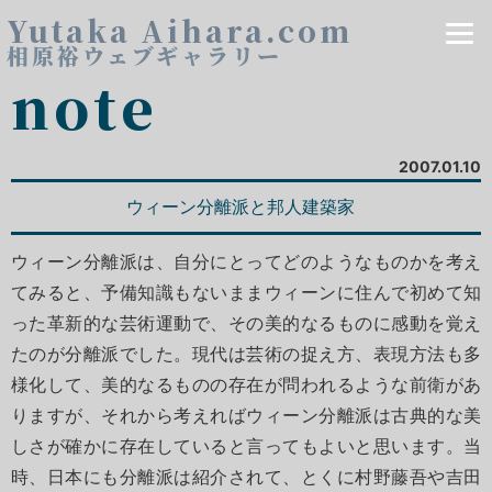
Yutaka Aihara.com
相原裕ウェブギャラリー
note
2007.01.10
ウィーン分離派と邦人建築家
ウィーン分離派は、自分にとってどのようなものかを考え
てみると、予備知識もないままウィーンに住んで初めて知
った革新的な芸術運動で、その美的なるものに感動を覚え
たのが分離派でした。現代は芸術の捉え方、表現方法も多
様化して、美的なるものの存在が問われるような前衛があ
りますが、それから考えればウィーン分離派は古典的な美
しさが確かに存在していると言ってもよいと思います。当
時、日本にも分離派は紹介されて、とくに村野藤吾や吉田