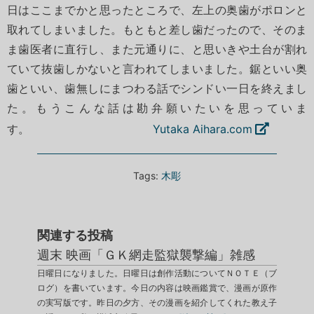
日はここまでかと思ったところで、左上の奥歯がポロンと
取れてしまいました。もともと差し歯だったので、そのま
ま歯医者に直行し、また元通りに、と思いきや土台が割れ
ていて抜歯しかないと言われてしまいました。鋸といい奥
歯といい、歯無しにまつわる話でシンドい一日を終えまし
た。もうこんな話は勘弁願いたいを思っていま
す。
Yutaka Aihara.com
Tags:
木彫
関連する投稿
週末 映画「ＧＫ網走監獄襲撃編」雑感
日曜日になりました。日曜日は創作活動についてＮＯＴＥ（ブ
ログ）を書いています。今日の内容は映画鑑賞で、漫画が原作
の実写版です。昨日の夕方、その漫画を紹介してくれた教え子