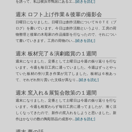
を誘って、私は横浜市鴨居にあるエ…
[続きを読む]
週末 ロフト上げ作業＆後輩の撮影会
日曜日になりました。日曜日は創作活動についてＮＯＴＥ（ブ
ログ）を書いています。今日は創作活動というより、工房の荷
物整理と後輩の木彫家の作品撮影を行なったので、それについ
て書いていきます。工房の荷物のい…
[続きを読む]
週末 板材完了＆演劇鑑賞の１週間
週末になりました。定番として土曜日は今週の振り返りを行な
います。今週も毎日工房に通っていました。今週はずっとやっ
ていた板材の刳り貫き作業が完了しました。板材は６枚あっ
て、それぞれ刳り貫いた文様が異なり…
[続きを読む]
週末 窯入れ＆展覧会散策の１週間
週末になりました。定番として土曜日は今週の振り返りを行な
います。今週も相変わらず毎日工房に通ってましたが、漸く涼
しくなってきたので、新作の窯入れをしようと思いました。新
作はかなりの数の陶彫部品の成形や…
[続きを読む]
週末 夢の話