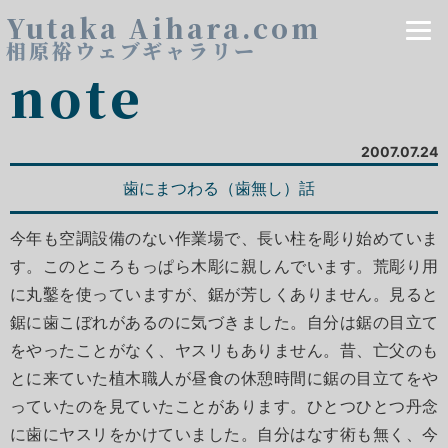
Yutaka Aihara.com
相原裕ウェブギャラリー
note
2007.07.24
歯にまつわる（歯無し）話
今年も空調設備のない作業場で、長い柱を彫り始めていま
す。このところもっぱら木彫に親しんでいます。荒彫り用
に丸鑿を使っていますが、鋸が芳しくありません。見ると
鋸に歯こぼれがあるのに気づきました。自分は鋸の目立て
をやったことがなく、ヤスリもありません。昔、亡父のも
とに来ていた植木職人が昼食の休憩時間に鋸の目立てをや
っていたのを見ていたことがあります。ひとつひとつ丹念
に歯にヤスリをかけていました。自分はなす術も無く、今