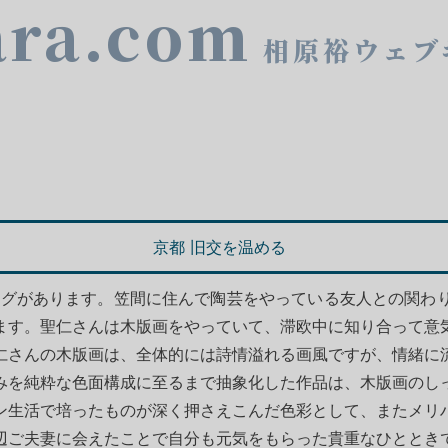
ara.com
相原裕ウェブ
京都 旧交を温める
ログがあります。笠間に住んで陶芸をやっている友人との関わ
ます。聖仁さんは木版画をやっていて、滞欧中に知り合って意
仁さんの木版画は、全体的には詩情溢れる画風ですが、情緒に
みを純粋な色面構成に至るまで抽象化した作品は、木版画のし
ン生活で培ったものが深く押さえこんだ色彩として、またメリ
辺ご夫妻に会えたことで自分も元気をもらった貴重なひととき