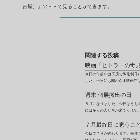
古屋）」のＨＰで見ることができま
関連する投稿
映画「ヒトラーの毒
今日の午前中は工房で陶彫制作
した。平日にも関わらず映画館
週末 個展搬出の日
８月になりました。今日はうし
には多くの人たちが来てくれて
７月最終日に思うこ
今日で７月が終わります。毎年
はまだやっています。画廊がギ