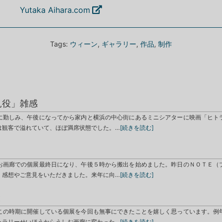
す。
Yutaka Aihara.com
Tags:
ウィーン
,
ギャラリー
,
作品
,
制作
見役」雑感
に勤しみ、午後になってから家内と横浜の中心街にあるミニシアターに映画「ヒト
は観客で溢れていて、ほぼ満席状態でした。…
[続きを読む]
お画廊での個展最終日になり、午後５時から搬出を始めました。昨日のＮＯＴＥ（
、感想やご意見をいただきました。来年に向…
[続きを読む]
と
この時期に開催している個展を今回も無事にできたことを嬉しく思っています。例
ャラリーせいほうからうしお画廊に変わった…
[続きを読む]