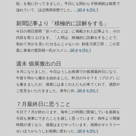
役」を観に行ってきました。平日にも関わらず映画館は観客で
溢れていて、ほぼ満席状態でした。…
[続きを読む]
新聞記事より「積極的に誤解をする」
今日の朝日新聞「折々のことば」に掲載された記事より、その
内容を取り上げます。「人間は、積極的に誤解をすることで、
初めて何かを見いだせるんじゃないか 勅使川原三郎 」この言
葉に著者の鷲田精一氏がコメン…
[続きを読む]
週末 個展搬出の日
８月になりました。今日はうしお画廊での個展最終日になり、
午後５時から搬出を始めました。昨日のＮＯＴＥ（ブログ）に
も書きましたが、個展には多くの人たちが来てくれて、感想や
ご意見をいただきました。来年に向…
[続きを読む]
７月最終日に思うこと
今日で７月が終わります。毎年この時期に開催している個展を
今回も無事にできたことを嬉しく思っています。例年より開催
時期が遅くなり、個展はまだやっています。画廊がギャラリー
せいほうからうしお画廊に変わった…
[続きを読む]