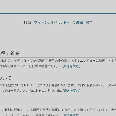
Tags:
ウィーン
,
オペラ
,
ドイツ
,
散策
,
留学
見役」雑感
に勤しみ、午後になってから家内と横浜の中心街にあるミニシアターに映画「ヒト
は観客で溢れていて、ほぼ満席状態でした。…
[続きを読む]
ついて
創作活動についてＮＯＴＥ（ブログ）を書いています。昨日で個展が終わり、来年
としては一番遠いところにある１カ月で、来…
[続きを読む]
と
この時期に開催している個展を今回も無事にできたことを嬉しく思っています。例
ャラリーせいほうからうしお画廊に変わった…
[続きを読む]