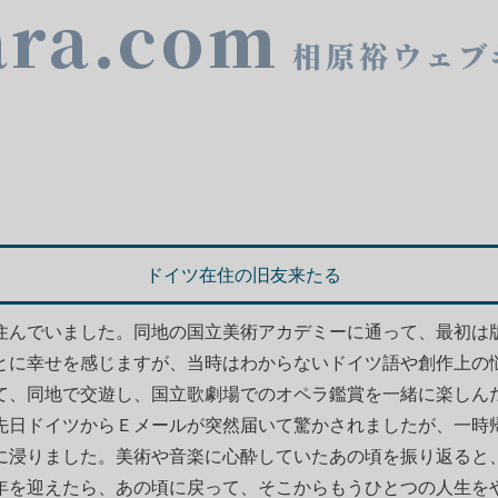
ara.com
相原裕ウェブ
ドイツ在住の旧友来たる
住んでいました。同地の国立美術アカデミーに通って、最初は
とに幸せを感じますが、当時はわからないドイツ語や創作上の
て、同地で交遊し、国立歌劇場でのオペラ鑑賞を一緒に楽しん
先日ドイツからＥメールが突然届いて驚かされましたが、一時
に浸りました。美術や音楽に心酔していたあの頃を振り返ると
年を迎えたら、あの頃に戻って、そこからもうひとつの人生を