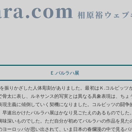
ara.com
相原裕ウェブ
Ｅ.バルラハ展
刀を振りかざした人体彫刻がありました。最初はＫ.コルビッツ
で骨太に表し、ルネサンス的写実とは異なる具象表現は、ちょ
表現主義に傾倒していく契機になりました。コルビッツの闘争
。早速出かけたバルラハ展はかなり見ごたえのあるものでした
興味深いものでした。ただ自分が初めてバルラハの作品を見た
のヨーロッパが思い出されて、いま日本の春爛漫の中で見るバ