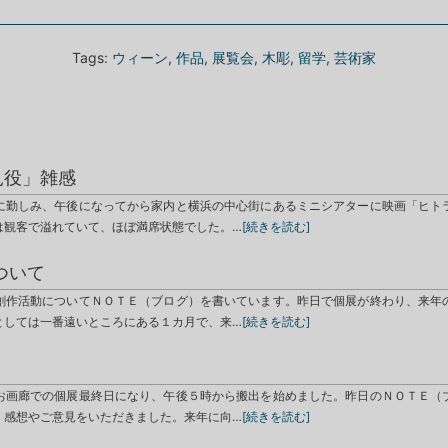
Tags:
ウィーン
,
作品
,
展覧会
,
木彫
,
留学
,
芸術家
見役」雑感
に勤しみ、午後になってから家内と横浜の中心街にあるミニシアターに映画「ヒト
は観客で溢れていて、ほぼ満席状態でした。…
[続きを読む]
ついて
創作活動についてＮＯＴＥ（ブログ）を書いています。昨日で個展が終わり、来年
としては一番遠いところにある１カ月で、来…
[続きを読む]
お画廊での個展最終日になり、午後５時から搬出を始めました。昨日のＮＯＴＥ（
、感想やご意見をいただきました。来年に向…
[続きを読む]