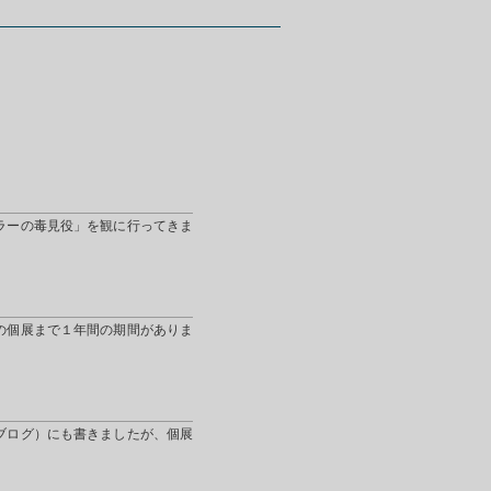
ラーの毒見役」を観に行ってきま
の個展まで１年間の期間がありま
ブログ）にも書きましたが、個展