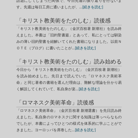
話題にしてしまった関係で、今日先週の振り返りを行ないま
す。先週は毎日工房に通いましたが、…
[続きを読む]
「キリスト教美術をたのしむ」読後感
「キリスト教美術をたのしむ」（金沢百枝著 新潮社）を読み終
えました。本書は「旧約聖書篇」とあって、私にとっては馴染
みの薄い旧約聖書を紐解いてくれた書籍になりました。以前Ｎ
ＯＴＥ（ブログ）に書いたことが…
[続きを読む]
「キリスト教美術をたのしむ」読み始める
今日から「キリスト教美術をたのしむ」（金沢百枝著 新潮社）
を読み始めました。先日まで読んでいた「ロマネスク美術革
命」と同じ著者の書籍を選んだ理由は、難解な理論を分かり易
く解説してくれていて、私自身が楽…
[続きを読む]
「ロマネスク美術革命」読後感
「ロマネスク美術革命」（金沢百枝著 新潮選書）を先日読み終
えました。私自身のロマネスクに関する知識は薄っぺらなもの
でしたが、本書によってひとつの様式を体系的に学ぶことがで
きました。ヨーロッパを席巻した…
[続きを読む]