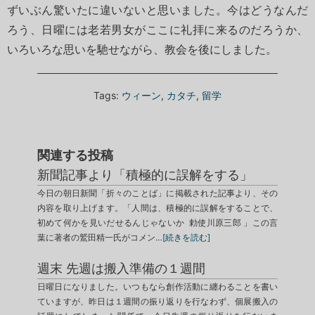
ずいぶん驚いたに違いないと思いました。今はどうなんだ
ろう、日曜には老若男女がここに礼拝に来るのだろうか、
いろいろな思いを馳せながら、教会を後にしました。
Tags:
ウィーン
,
カタチ
,
留学
関連する投稿
新聞記事より「積極的に誤解をする」
今日の朝日新聞「折々のことば」に掲載された記事より、その
内容を取り上げます。「人間は、積極的に誤解をすることで、
初めて何かを見いだせるんじゃないか 勅使川原三郎 」この言
葉に著者の鷲田精一氏がコメン…
[続きを読む]
週末 先週は搬入準備の１週間
日曜日になりました。いつもなら創作活動に纏わることを書い
ていますが、昨日は１週間の振り返りを行なわず、個展搬入の