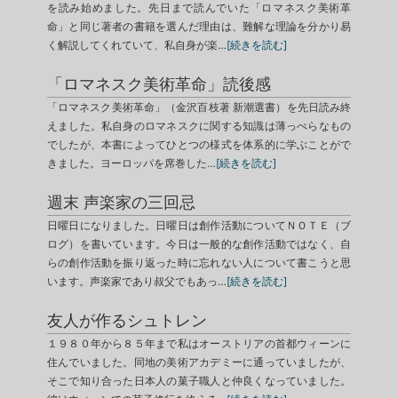
を読み始めました。先日まで読んでいた「ロマネスク美術革
命」と同じ著者の書籍を選んだ理由は、難解な理論を分かり易
く解説してくれていて、私自身が楽…
[続きを読む]
「ロマネスク美術革命」読後感
「ロマネスク美術革命」（金沢百枝著 新潮選書）を先日読み終
えました。私自身のロマネスクに関する知識は薄っぺらなもの
でしたが、本書によってひとつの様式を体系的に学ぶことがで
きました。ヨーロッパを席巻した…
[続きを読む]
週末 声楽家の三回忌
日曜日になりました。日曜日は創作活動についてＮＯＴＥ（ブ
ログ）を書いています。今日は一般的な創作活動ではなく、自
らの創作活動を振り返った時に忘れない人について書こうと思
います。声楽家であり叔父でもあっ…
[続きを読む]
友人が作るシュトレン
１９８０年から８５年まで私はオーストリアの首都ウィーンに
住んでいました。同地の美術アカデミーに通っていましたが、
そこで知り合った日本人の菓子職人と仲良くなっていました。