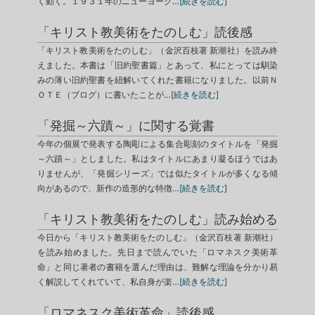
く動く。１９３１年のニューヨーク…
[続きを読む]
「キリスト教美術をたのしむ」読後感
「キリスト教美術をたのしむ」（金沢百枝著 新潮社）を読み終
えました。本書は「旧約聖書篇」とあって、私にとっては馴染
みの薄い旧約聖書を紐解いてくれた書籍になりました。以前Ｎ
ＯＴＥ（ブログ）に書いたことが…
[続きを読む]
「発掘～六蹟～」に関する覚書
今年の個展で発表する陶彫による集合彫刻のタイトルを「発掘
～六蹟～」としました。私はタイトルにあまり凝るほうではあ
りませんが、「発掘シリーズ」では似たタイトルが多くなる傾
向があるので、新作の造形的な特徴…
[続きを読む]
「キリスト教美術をたのしむ」読み始める
今日から「キリスト教美術をたのしむ」（金沢百枝著 新潮社）
を読み始めました。先日まで読んでいた「ロマネスク美術革
命」と同じ著者の書籍を選んだ理由は、難解な理論を分かり易
く解説してくれていて、私自身が楽…
[続きを読む]
「ロマネスク美術革命」読後感