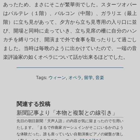
あったため、まさにそこが繁華街でした。スターツオパー
はパルテレ（１階）、バルコン（中階）、ガラリエ（最上
階）に立ち見があって、夕方から立ち見専用の入り口に並
び、開場と同時に走っていき、立ち見席の柵に自分のハン
カチを縛りつけ、開演まで外で食事を取ったりして過ごし
ました。当時は毎晩のように出かけていたので、一端の音
楽評論家の如くオペラについて話が出来るほどでした。
Tags:
ウィーン
,
オペラ
,
留学
,
音楽
関連する投稿
新聞記事より「本物と複製との線引き」
先日の朝日新聞「天声人語」の内容が気に留まったので引用い
たします。「まるで作曲家ガーシュインがそこにいるかのよう
な体験だった。誰も座っていない自動演奏ピアノの鍵盤が激し