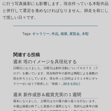
に行う写真撮影にも影響します。現在作っている木彫作品
と併行して選定を進めなければなりません。師走を前にし
て慌しい日々です。
Tags:
ギャラリー
,
作品
,
個展
,
展覧会
,
木彫
関連する投稿
週末 塔のイメージを具現化する
日曜日になりました。日曜日は創作活動についてＮＯＴＥ（ブ
ログ）を書いています。現在制作中の新作は陶彫による複数の
塔を作ろうとしています。塔を作った旧作は２０１４年にギャ
ラリーせいほうで発表した「発掘～…
[続きを読む]
週末 新作成形＆鑑賞充実の１週間
週末になりました。土曜日はその週の振り返りを行ないます。
今週は個展が終了した直後の１週間となり、気持ちは来年の個