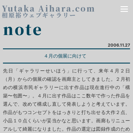
Yutaka Aihara.com
相原裕ウェブギャラリー
note
2006.11.27
４月の個展に向けて
先日「ギャラリーせいほう」に行って、来年４月２日
（月）からの個展の確認を画廊主としてきました。２月初
めの横浜市民ギャラリーに出す作品は現在進行中の「構
築〜包囲〜」。４月に出す作品はここ数年で作った作品を
選んで、改めて構成し直して発表しようと考えています。
作品がもつコンセプトをはっきりと打ち出せる大作２点、
小品１０点くらいが妥当かなと思います。画廊もリニュー
アルして綺麗になりました。作品の選定は図録作成のため