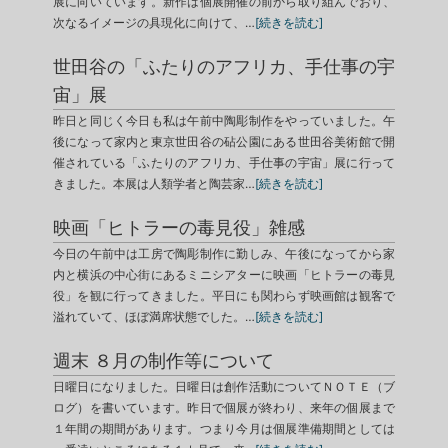
展に向いています。新作は個展開催の前から取り組んでおり、
次なるイメージの具現化に向けて、…
[続きを読む]
世田谷の「ふたりのアフリカ、手仕事の宇
宙」展
昨日と同じく今日も私は午前中陶彫制作をやっていました。午
後になって家内と東京世田谷の砧公園にある世田谷美術館で開
催されている「ふたりのアフリカ、手仕事の宇宙」展に行って
きました。本展は人類学者と陶芸家…
[続きを読む]
映画「ヒトラーの毒見役」雑感
今日の午前中は工房で陶彫制作に勤しみ、午後になってから家
内と横浜の中心街にあるミニシアターに映画「ヒトラーの毒見
役」を観に行ってきました。平日にも関わらず映画館は観客で
溢れていて、ほぼ満席状態でした。…
[続きを読む]
週末 ８月の制作等について
日曜日になりました。日曜日は創作活動についてＮＯＴＥ（ブ
ログ）を書いています。昨日で個展が終わり、来年の個展まで
１年間の期間があります。つまり今月は個展準備期間としては