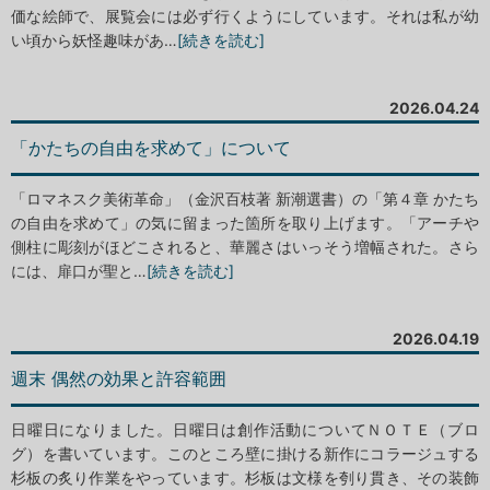
価な絵師で、展覧会には必ず行くようにしています。それは私が幼
い頃から妖怪趣味があ…
[続きを読む]
2026.04.24
「かたちの自由を求めて」について
「ロマネスク美術革命」（金沢百枝著 新潮選書）の「第４章 かたち
の自由を求めて」の気に留まった箇所を取り上げます。「アーチや
側柱に彫刻がほどこされると、華麗さはいっそう増幅された。さら
には、扉口が聖と…
[続きを読む]
2026.04.19
週末 偶然の効果と許容範囲
日曜日になりました。日曜日は創作活動についてＮＯＴＥ（ブロ
グ）を書いています。このところ壁に掛ける新作にコラージュする
杉板の炙り作業をやっています。杉板は文様を刳り貫き、その装飾