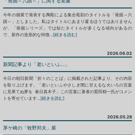
「発掘～六蹟～」に関する覚書
今年の個展で発表する陶彫による集合彫刻のタイトルを「発掘～六
蹟～」としました。私はタイトルにあまり凝るほうではありません
が、「発掘シリーズ」では似たタイトルが多くなる傾向があるの
で、新作の造形的な特徴…
[続きを読む]
2026.06.02
新聞記事より「老いといふ…」
今日の朝日新聞「折々のことば」に掲載された記事より、その内容
を取り上げます。「老いといふやさしき闇に甘えるな火いろの言葉
に見果てぬ夢を 春日真木子」この言葉に著者の鷲田精一氏がコメン
トを寄せています…
[続きを読む]
2026.05.28
茅ケ崎の「牧野邦夫」展