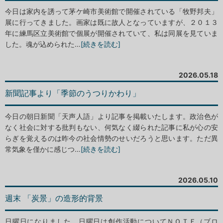
今日は家内を誘って茅ケ崎市美術館で開催されている「牧野邦夫」
展に行ってきました。画家は既に故人となっていますが、２０１３
年に練馬区立美術館で個展が開催されていて、私は同展を見ていま
した。魂が込められた…
[続きを読む]
2026.05.18
新聞記事より「季節のうつりかわり」
今日の朝日新聞「天声人語」より記事を掲載いたします。政治色が
なく社会に対する批判もない、何気なく綴られた記事に私が心の安
らぎを覚えるのは昨今の社会情勢のせいだろうと思います。ただ異
常気象を僅かに感じつ…
[続きを読む]
2026.05.10
週末 「炭景」の造形的背景
日曜日になりました。日曜日は創作活動についてＮＯＴＥ（ブロ